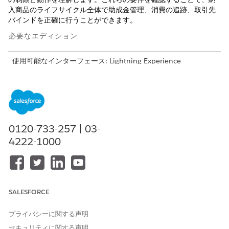
入商品のライフサイクル全体で助成金管理、消費の追跡、取引先
バインドを正確に行うことができます。
必要なエディション
使用可能なインターフェース: Lightning Experience
使用可能なエディション: トランザクション管理が有効になって
いる
Revenue Management
(旧 Revenue Cloud)
の
Enterprise
Edition、
Unlimited
Edition、および
Developer
Edition
0120-733-257 | 03-
使用量アセットライフサイクル動作
4222-1000
使用量ベースの納入商品を管理する場合、特定のルールがレート
とリソース助成金に適用されます。
修正レート: 新しい規約を反映するように修正納入商品のレー
トが変更されます。
SALESFORCE
未使用の助成金: 納入商品を更新またはキャンセルすると、未
使用のリソース助成金はすべて失われます。
プライバシーに関する声明
Grant Proration (助成金の按分): 次のシナリオでは按分がサポ
セキュリティに関する声明