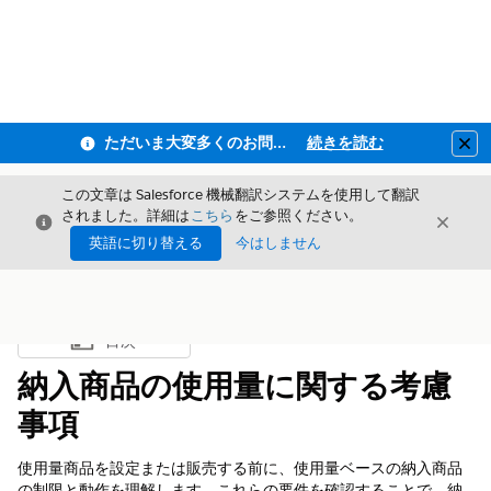
ただいま大変多くのお問い合わせをいただいており、ご連絡までにお時間を頂戴しております
続きを読む
Clo
この文章は Salesforce 機械翻訳システムを使用して翻訳
されました。詳細は
こちら
をご参照ください。
閉じる
閉じ
閉じる
英語に切り替える
今はしません
目次
目次を表示
納入商品の使用量に関する考慮
事項
使用量商品を設定または販売する前に、使用量ベースの納入商品
の制限と動作を理解します。これらの要件を確認することで、納