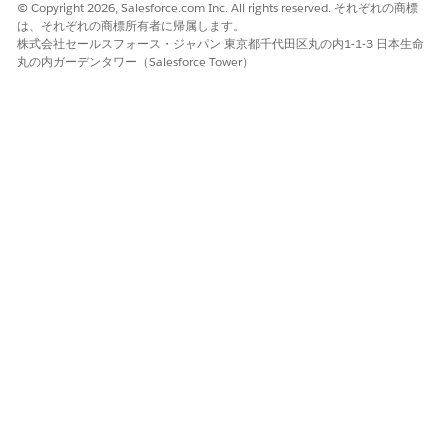
タイトルメント
了日時を設定します。
© Copyright 2026, Salesforce.com Inc. All rights reserved. それぞれの商標
は、それぞれの商標所有者に帰属します。
負債の概要
状況を [
請求済み]
に設定しま
株式会社セールスフォース・ジャパン 東京都千代田区丸の内1-1-3 日本生命
す。
丸の内ガーデンタワー（Salesforce Tower）
使用量比例集計
status を
Rated
に設定し、
rate を 0 に設定します。
使用量サマリー
状況を [
Liable Summary
Complete
] に設定します。
バインド要件の付与
トランザクションシステムは、指定された階層に基づいて助成金
バインドの取引先に優先度を付けます。
1. 商談取引先
商談取引先が存在する場合、見積用の取引先が存在していて
も、商談取引先が使用されます。
2. 見積の取引先
商談取引先がない場合、[
Account for Quote
(見積用の取引
先)] フィールドで指定された取引先が使用されます。