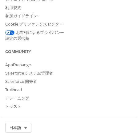
ートされます。
利用規約
修正: 修正プロセスでは、中間で修正された新しい助成金
が残りの期間に按分されます。
参加ガイドライン:
更新: 更新プロセスで新しい助成金が按分されます。
Cookie プリファレンスセンター
キャンセル: キャンセルプロセスでは、キャンセル日に基
お客様によるプライバシー
づいて残りの期間の助成金が按分されます。
設定の選択肢
当日キャンセルの消費オブジェクトの更新
COMMUNITY
同じ日にアセットを作成してキャンセルしても、関連付けられた
消費オブジェクトは有効なままです。レートカードエントリの欠
AppExchange
落が原因でサマリーの生成と評価が連続して失敗するのを防ぐた
Salesforce システム管理者
めに、次の項目を更新します。
Salesforce 開発者
消費オブジェクト
項目自動更新
Trailhead
トレーニング
使用量エンタイトルメントア
開始日時と一致するように終
カウント
了日時を設定します。
トラスト
使用量エンタイトルメントバ
開始日時と一致するように終
ケット
了日時を設定します。
Select Org
日本語
トランザクション使用量エン
開始日時と一致するように終