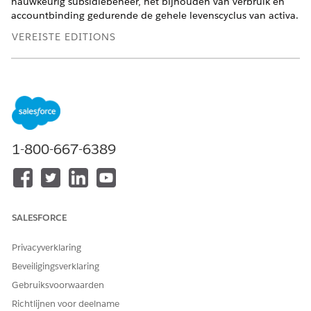
nauwkeurig subsidiebeheer, het bijhouden van verbruik en
accountbinding gedurende de gehele levenscyclus van activa.
VEREISTE EDITIONS
Beschikbaar in: Lightning Experience
Beschikbaar in:
Enterprise
,
Unlimited
en
Developer
Edition
van
Omzetbeheer
(voorheen Revenue Cloud)
waarin
Transactiebeheer is ingeschakeld
1-800-667-6389
Levenscycluswerking van gebruiksactivum
Wanneer u op gebruik gebaseerde activa beheert, past het
systeem specifieke regels toe op tarieven en
resourcesubsidies.
SALESFORCE
Gewijzigde tarieven: Het tarief voor een gewijzigd activum
verandert om de nieuwe voorwaarden te weerspiegelen.
Privacyverklaring
Ongebruikte subsidies: Het systeem verbeurt alle
Beveiligingsverklaring
ongebruikte resourcesubsidies wanneer u het activum
Gebruiksvoorwaarden
verlengt of annuleert.
Pro rata toekenning: Het systeem ondersteunt pro rata
Richtlijnen voor deelname