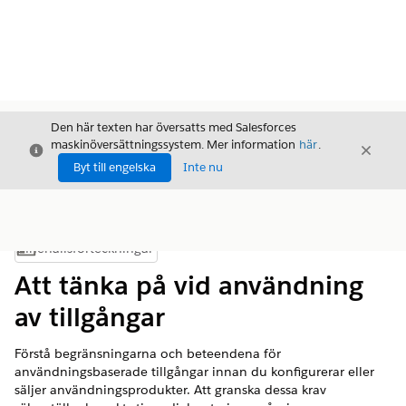
Den här texten har översatts med Salesforces
maskinöversättningssystem. Mer information
här
.
Stäng
Stäng
Stäng
Byt till engelska
Inte nu
Innehållsförteckningar
Visa innehållsförteckning
Att tänka på vid användning
av tillgångar
Förstå begränsningarna och beteendena för
användningsbaserade tillgångar innan du konfigurerar eller
säljer användningsprodukter. Att granska dessa krav