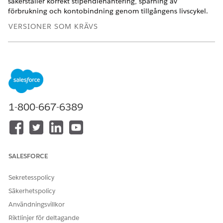
säkerställer korrekt stipendiehantering, spårning av
förbrukning och kontobindning genom tillgångens livscykel.
VERSIONER SOM KRÄVS
Tillgängliga i: Lightning Experience
Tillgängliga i: Utgåvorna
Enterprise
,
Unlimited
och
Developer
för
Intäktshantering
(tidigare Revenue Cloud)
där transaktionshantering har aktiverats
1-800-667-6389
Beteenden för användningstillgångars livscykel
När du hanterar användningsbaserade tillgångar tillämpar
systemet specifika regler för priser och resursbeviljanden.
Ändrade priser: Priset för en ändrad tillgång ändras för att
SALESFORCE
återspegla de nya villkoren.
Oanvända stipendier: Systemet förlorar alla oanvända
Sekretesspolicy
resursbeviljanden när du förnyar eller annullerar
Säkerhetspolicy
tillgången.
Användningsvillkor
Grant Proration (Stipendieproportion): Systemet har stöd
för proportioner för dessa scenarion.
Riktlinjer för deltagande