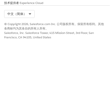
技术提供者
Experience Cloud
交易系统根据指定的层次结构确定客户对资助绑定的优先级。
1. 业务机会客户
Select Org
中文（简体）
如果存在，系统会使用业务机会客户，即使报价客户存在。
© Copyright 2026, Salesforce.com Inc. 公司版权所有。保留所有权利。其他
2. 报价客户
各商标均为其各自的所有人所有。
如果缺少业务机会客户，系统将使用
报价客户
字段中指定的客
Salesforce, Inc. Salesforce Tower, 415 Mission Street, 3rd Floor, San
户。
Francisco, CA 94105, United States
3、绑定失败
如果缺少业务机会客户和报价客户，则授予绑定失败。
备注
如果禁用“
创建没有相关业务
机会的报价”设置，报价客户字段不
可用。在这种情况下，即使业务机会链接到报价，绑定也会失
败。