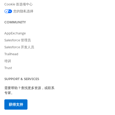
当您在同一天内创建和取消资产时，关联的消耗对象仍处于活动状
Cookie 首选项中心
态。更新以下字段，以防止因缺少费率卡条目而导致的持续汇总生
您的隐私选择
成和评级失败。
消耗对象
字段更新
COMMUNITY
使用权利客户
设置结束日期和时间，以匹配
AppExchange
开始日期和时间。
Salesforce 管理员
使用权利存储桶
设置结束日期和时间，以匹配
Salesforce 开发人员
开始日期和时间。
Trailhead
事务使用权利
设置结束日期和时间，以匹配
培训
开始日期和时间。
Trust
责任摘要
将状态设置为
已开发票
。
SUPPORT & SERVICES
使用情况表汇总
将状态设置为“
评级”
，并将评
级设置为“零”。
需要帮助？查找更多资源，或联系
专家。
使用情况汇总
将状态设置为
负债汇总完成
。
获得支持
授予绑定要求