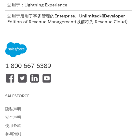
适用于：Lightning Experience
适用于启用了事务管理的
Enterprise
、
Unlimited
和
Developer
Edition of
Revenue Management
(以前称为 Revenue Cloud)
使用资产生命周期行为
当您管理基于使用情况的资产时，系统会将特定规则应用于费率和
资源授予。
修正费率：修正资产的费率会发生变化，以反映新条款。
1-800-667-6389
未使用的拨款：当您续订或取消资产时，系统会没收任何未使用
的资源拨款。
按比例分配拨款：系统支持这些情况下的按比例分配。
修正：修正过程在剩余期限内按比例分配中期修正的新赠
款。
SALESFORCE
刷新：刷新过程按比例分配新拨款。
取消：取消流程会根据取消日期按比例分配剩余期限的补助
隐私声明
金。
安全声明
使用条款
当天取消的消费对象更新
参与准则