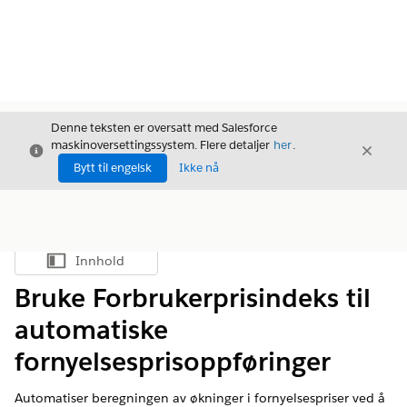
Denne teksten er oversatt med Salesforce
maskinoversettingssystem. Flere detaljer
her
.
Avslutt
Avslut
Avslutt
Bytt til engelsk
Ikke nå
Innhold
Vis innholdsfortegnelse
Bruke Forbrukerprisindeks til
automatiske
fornyelsesprisoppføringer
Automatiser beregningen av økninger i fornyelsespriser ved å