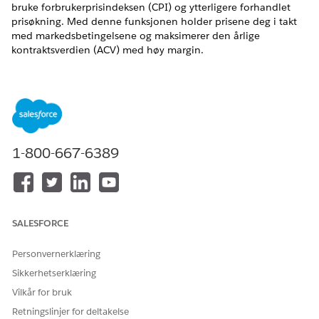
bruke forbrukerprisindeksen (CPI) og ytterligere forhandlet
prisøkning. Med denne funksjonen holder prisene deg i takt
med markedsbetingelsene og maksimerer den årlige
kontraktsverdien (ACV) med høy margin.
NØDVENDIGE UTGAVER
Tilgjengelig i Lightning Experience
Tilgjengelig i
Enterprise
,
Unlimited
og
Developer
Edition av
omsetningsbehandling
(tidligere Revenue Cloud)
der
1-800-667-6389
Transaksjonsbehandling er aktivert
NØDVENDIGE BRUKERTILLATELSER
For å bruke CPI til
Brukertillatelsen Fornye
SALESFORCE
prisoppgraderinger for
aktiva
fornyelse:
Personvernerklæring
Integrering av CPI i fornyelsesprisoppføringsstrategien gir
Sikkerhetserklæring
betydelige forretningsfordeler.
Vilkår for bruk
Prisstigning gir instruksjoner for å monetere pågående
Retningslinjer for deltakelse