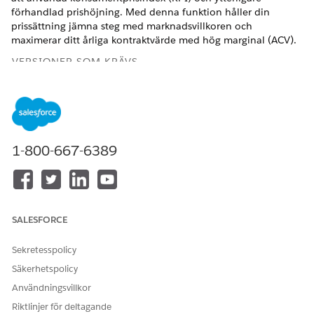
förhandlad prishöjning. Med denna funktion håller din
prissättning jämna steg med marknadsvillkoren och
maximerar ditt årliga kontraktvärde med hög marginal (ACV).
VERSIONER SOM KRÄVS
Tillgängliga i: Lightning Experience
Tillgängliga i: Utgåvorna
Enterprise
,
Unlimited
och
Developer
för
Intäktshantering
(tidigare Revenue Cloud)
där transaktionshantering har aktiverats
1-800-667-6389
ANVÄNDARBEHÖRIGHETER SOM KRÄVS FÖR ATT
Använda KPI för
Användarbehörigheten
förnyelseprishöjningar:
Förnya tillgångar
SALESFORCE
Att integrera KPI i din strategi för att höja förnyelsepriset ger
Sekretesspolicy
betydande verksamhetsfördelar.
Säkerhetspolicy
Prishöjning ger instrument för att tjäna pengar på
Användningsvillkor
pågående investeringar i produkter, plattformar och
Riktlinjer för deltagande
support.