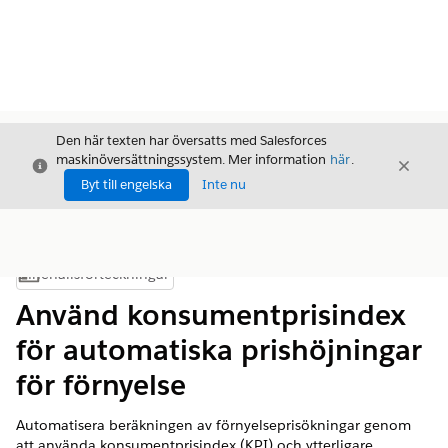
Den här texten har översatts med Salesforces
maskinöversättningssystem. Mer information
här
.
Stäng
Stäng
Stäng
Byt till engelska
Inte nu
Innehållsförteckningar
Visa innehållsförteckning
Använd konsumentprisindex
för automatiska prishöjningar
för förnyelse
Automatisera beräkningen av förnyelseprisökningar genom
att använda konsumentprisindex (KPI) och ytterligare