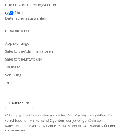
Feld "Benutzerdefinierte Berechtigung" eine
Cookie-Voreinstellungscenter
benutzerdefinierte Berechtigung aus. Entsprechende
Ihre
Informationen finden Sie unter
Erstellen von
Datenschutzauswahlen
Objektstatuswerten
und
Erstellen von
Objektstatusumstellungen
.
COMMUNITY
Weisen Sie Benutzern benutzerdefinierte Berechtigungen
zu. Entsprechende Informationen finden Sie unter
AppExchange
Aktivieren von benutzerdefinierten Berechtigungen in
Salesforce-Administratoren
Berechtigungssätzen
.
Salesforce-Entwickler
Trailhead
Schulung
KONNTEN SIE IHR PROBLEM MITHILFE DIESES ARTIKELS
Trust
LÖSEN?
Geben Sie uns Feedback, damit wir uns verbessern können.
Ja
Nein
Select Org
Deutsch
© Copyright 2026, Salesforce.com Inc. Alle Rechte vorbehalten. Die
verschiedenen Marken sind Eigentum der jeweiligen Inhaber.
Salesforce.com Germany GmbH, Erika-Mann-Str. 31, 80636 München,
Deutschland