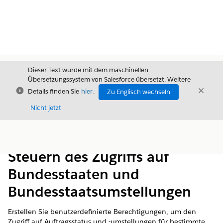
Dieser Text wurde mit dem maschinellen
Übersetzungssystem von Salesforce übersetzt. Weitere
Schließen
Schli
Details finden Sie
hier
.
Zu Englisch wechseln
Schließ
Nicht jetzt
Inhalt
Inhalt anzeigen
Steuern des Zugriffs auf
Bundesstaaten und
Bundesstaatsumstellungen
Erstellen Sie benutzerdefinierte Berechtigungen, um den
Zugriff auf Auftragsstatus und -umstellungen für bestimmte