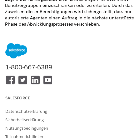
Benutzergruppen einzuschränken oder zu erteilen. Durch das
Zuweisen dieser Berechtigungen wird sichergestellt, dass nur
autorisierte Agenten einen Auftrag in die nächste unterstützte
Phase des Abwicklungsprozesses verschieben.
ERFORDERLICHE EDITIONEN
Verfügbarkeit: Lightning Experience
Verfügbarkeit:
Enterprise
,
Unlimited
und
Developer
Edition
der
Umsatzverwaltung
(ehemals Revenue Cloud)
mit
1-800-667-6389
aktivierter Transaktionsverwaltung
Fügen Sie das Feld "Benutzerdefinierte Berechtigung" den
Seitenlayouts "Objektstatuswert" und
"Objektstatusumstellung" hinzu. Entsprechende
SALESFORCE
Informationen finden Sie unter
Anpassen von
Seitenlayouts mit dem Editor für erweitertes Seitenlayout
.
Datenschutzerklärung
Erstellen Sie benutzerdefinierte Berechtigungen. Siehe
Sicherheitserklärung
Benutzerdefinierte Berechtigungen
.
Nutzungsbedingungen
Bearbeiten Sie Objektstatuswerte oder
Objektstatusumstellungsdatensätze und wählen Sie im
Teilnahmerichtlinien