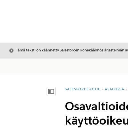
Sulje
Tämä teksti on käännetty Salesforcen konekäännösjärjestelmän avu
SALESFORCE-OHJE
ASIAKIRJA
Olet tässä:
Näytä sisällysluettelo
Osavaltioid
käyttöoikeu