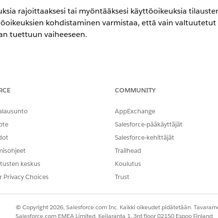
a rajoittaaksesi tai myöntääksesi käyttöoikeuksia tilausten til
öoikeuksien kohdistaminen varmistaa, että vain valtuutetut a
an tuettuun vaiheeseen.
encessa
RCE
COMMUNITY
ment
-version
Enterprise
-,
Unlimited
- ja
Developer
Edition -versiois
allinta
alausunto
AppExchange
-kenttä objektin tilan arvon ja objektin tilan siirtymisen sivuasettel
ote
Salesforce-pääkäyttäjät
en sivuasetteluiden parannetulla editorilla
.
dot
Salesforce-kehittäjät
ksia. Lisätietoja on kohdassa
Mukautetut käyttöoikeudet
.
misohjeet
Trailhead
 tai objektien tilojen muutostietueita ja valitse mukautettu käyttö
issa
Objektin tilojen arvojen luominen
ja
objektin tilojen muutoste
tusten keskus
Koulutus
tuja käyttöoikeuksia. Lisätietoja on kohdassa
Mukautettujen käyttö
r Privacy Choices
Trust
© Copyright 2026, Salesforce.com Inc. Kaikki oikeudet pidätetään. Tavarame
Salesforce.com EMEA Limited, Keilaranta 1, 3rd floor 02150 Espoo Finland