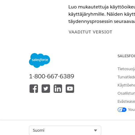
Luo mukautettuja käyttöoikeuksi
käyttäjäryhmille. Näiden käytt
täydennysprosessin seuraava
VAADITUT VERSIOT
Käytettävissä: Lightning Experi
SALESFO
Käytettävissä:
Revenue Manage
joissa on käytössä Transaktion h
Tietosuoj
1-800-667-6389
Lisää Mukautettu käyttöoikeus 
Turvatied
Sivuasetteluiden mukauttamin
Käyttöeh
Luo mukautettuja käyttöoikeu
Osallistu
Muokkaa objektien tila-arvoja
kentästä. Lisätietoja on kohd
Evästease
Kohdista käyttäjille mukautet
You
käyttöoikeusjoukoissa
.
Select Org
Suomi