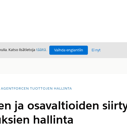
lla. Katso lisätietoja
täältä
.
Vaihda englantiin
Ei nyt
AGENTFORCEN TUOTTOJEN HALLINTA
en ja osavaltioiden siir
ksien hallinta