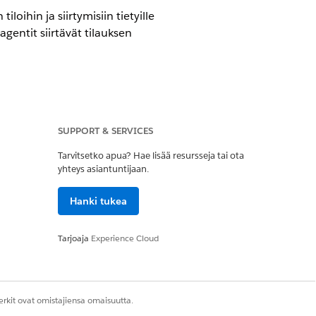
oihin ja siirtymisiin tietyille
gentit siirtävät tilauksen
SUPPORT & SERVICES
sa
(aiemmalta Revenue Cloudilta)
,
Tarvitsetko apua? Hae lisää resursseja tai ota
yhteys asiantuntijaan.
uihin. Lisätietoja
on kohdassa
Hanki tukea
oikeus Mukautettu käyttöoikeus -
n luominen
.
Tarjoaja
Experience Cloud
oikeuksien ottaminen käyttöön
rkit ovat omistajiensa omaisuutta.