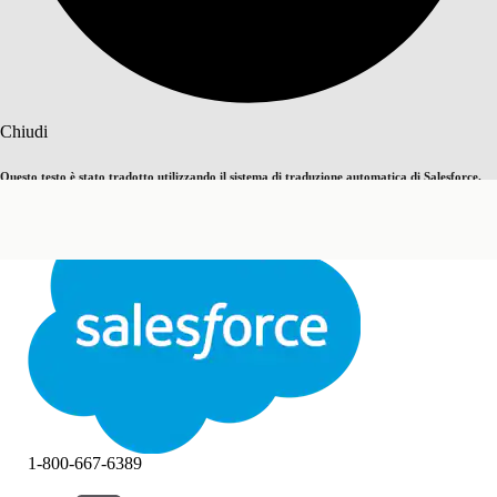
Cerca
Chiudi
Questo testo è stato tradotto utilizzando il sistema di traduzione automatica di Salesforce.
Passa all'inglese
Non ora
Ulteriori dettagli sono disponibili
qui
.
Chiudi
Chiudi
1-800-667-6389