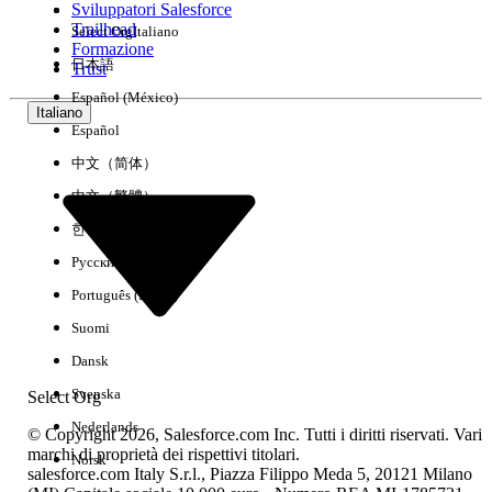
Sviluppatori Salesforce
Trailhead
Select Org
Italiano
Esperienza
Formazione
日本語
Trust
Español (México)
Italiano
Español
Cancella tutto
Chiudi
中文（简体）
中文（繁體）
한국어
Русский
Português (Brasil)
Suomi
Dansk
Svenska
Select Org
Nederlands
© Copyright 2026, Salesforce.com Inc. Tutti i diritti riservati. Vari
marchi di proprietà dei rispettivi titolari.
Norsk
salesforce.com Italy S.r.l., Piazza Filippo Meda 5, 20121 Milano
Nessun risultato