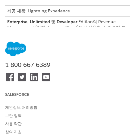
제공 제품: Lightning Experience
Enterprise
,
Unlimited
및
Developer
Edition의
Revenue
Management
(이전 Revenue Cloud)
에서 사용할 수 있으며 트
랜잭션 관리가 활성화되어 있습니다.
차등 제품 제한 사항
차등 제품에서 동의어를 사용할 경우 다음 제한 사항이 적용됩니다.
1-800-667-6389
사용자는 동기화 플래그가 True로 설정된 계약을 참조하는 견
적서 또는 주문에 차등 제품을 추가할 수 없습니다.
자산화는 주문에서 공동 계약 및 차등 제품을 모두 자산화하려
고 시도하면 오류가 발생합니다.
SALESFORCE
개인정보 처리방침
이 기사를 통해 문제를 해결했습니까?
보안 정책
개선을 위한 의견을 보내주세요.
사용 약관
예
아니요
참여 지침