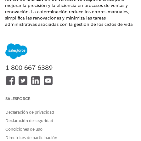
mejorar la precisión y la eficiencia en procesos de ventas y
renovación. La coterminación reduce los errores manuales,
simplifica las renovaciones y minimiza las tareas
administrativas asociadas con la gestión de los ciclos de vida
de las suscripciones.
EDICIONES NECESARIAS
Disponible en: Lightning Experience
1-800-667-6389
Disponible en: Ediciones
Enterprise
,
Unlimited
y
Developer
de
Revenue Management
(anteriormente Revenue Cloud)
donde Gestión de transacciones está activada
PERMISOS DE USUARIO NECESARIOS
SALESFORCE
Para utilizar la terminación
Permiso de usuario Renovar
conjunta de contratos:
activos
Declaración de privacidad
Declaración de seguridad
Consideraciones para la terminación de contratos
Revise las limitaciones y los requisitos para alinear fechas
Condiciones de uso
de finalización de suscripción con fechas de finalización
Directrices de participación