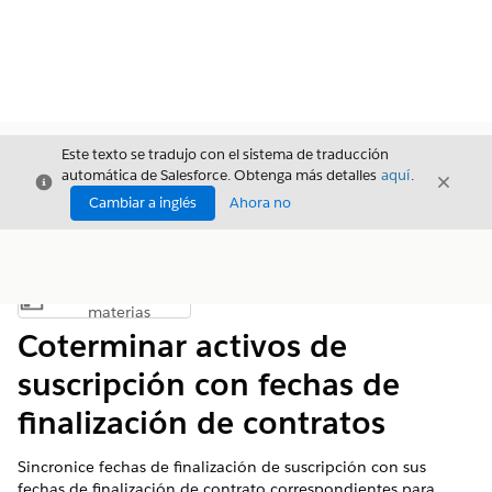
Este texto se tradujo con el sistema de traducción
automática de Salesforce. Obtenga más detalles
aquí
.
Cerrar
Cerrar
Cerrar
Cambiar a inglés
Ahora no
Índice de
Mostrar índice de materias
materias
Coterminar activos de
suscripción con fechas de
finalización de contratos
Sincronice fechas de finalización de suscripción con sus
fechas de finalización de contrato correspondientes para