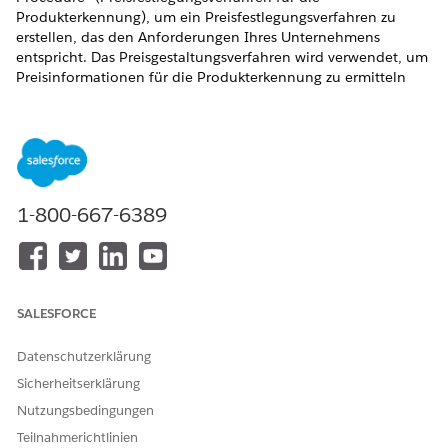
Produkterkennung), um ein Preisfestlegungsverfahren zu
erstellen, das den Anforderungen Ihres Unternehmens
entspricht. Das Preisgestaltungsverfahren wird verwendet, um
Preisinformationen für die Produkterkennung zu ermitteln
und auszufüllen.
ERFORDERLICHE EDITIONEN
Zeigen Sie unterstützte Produkte und Editionen an.
1-800-667-6389
ERFORDERLICHE BENUTZERBERECHTIGUNGEN
Erstellen, Aktualisieren und
Salesforce-Preise:
Löschen von
Designzeitbenutzer
Preisgestaltungsverfahren:
SALESFORCE
Verwenden von
Salesforce-Preise:
Preisgestaltungsverfahren:
Laufzeitbenutzer
Datenschutzerklärung
Sicherheitserklärung
Für das mithilfe der Vorlage erstellte
Preisgestaltungsverfahren ist die Kontextdefinition
Nutzungsbedingungen
"ProductDiscoveryContext" standardmäßig als
Teilnahmerichtlinien