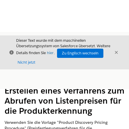
Dieser Text wurde mit dem maschinellen
Übersetzungssystem von Salesforce übersetzt. Weitere
Schließen
Schli
Details finden Sie
hier
.
Zu Englisch wechseln
Schließ
Nicht jetzt
Inhalt
Inhalt anzeigen
Erstellen eines Verfahrens zum
Abrufen von Listenpreisen für
die Produkterkennung
Verwenden Sie die Vorlage "Product Discovery Pricing
Procedure" (Preisfestlegungsverfahren für die