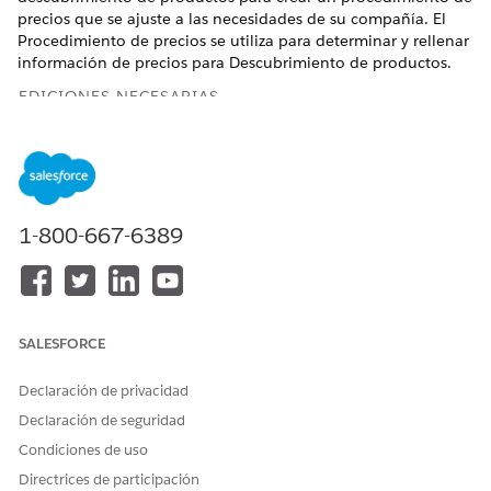
precios que se ajuste a las necesidades de su compañía. El
Procedimiento de precios se utiliza para determinar y rellenar
información de precios para Descubrimiento de productos.
EDICIONES NECESARIAS
Vea productos y ediciones compatibles.
PERMISOS DE USUARIO NECESARIOS
1-800-667-6389
Para crear, actualizar y
Precios de Salesforce:
eliminar procedimientos de
Usuario de tiempo de
precios:
diseño
Para utilizar procedimientos
Precios de Salesforce:
de precios:
Usuario de tiempo de
SALESFORCE
ejecución
Declaración de privacidad
Para el procedimiento de precios creado utilizando la
Declaración de seguridad
plantilla, la definición de contexto ProductDiscoveryContext
se establece como la definición de contexto de forma
Condiciones de uso
predeterminada. Si es necesario, sustitúyala por su definición
Directrices de participación
de contexto ProductDiscoveryContext ampliada.