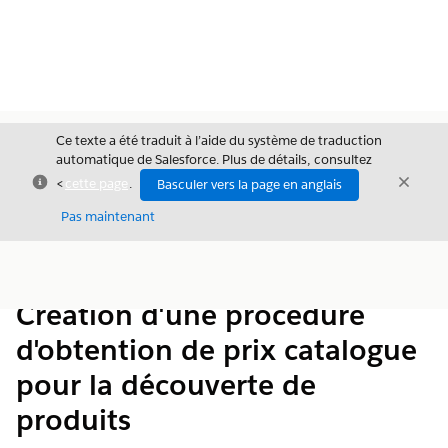
Ce texte a été traduit à l’aide du système de traduction
automatique de Salesforce. Plus de détails, consultez
Fermer
Ferme
<
cette page
.
Basculer vers la page en anglais
Fermer
Pas maintenant
Table des
Afficher la table des matières
matières
Création d'une procédure
d'obtention de prix catalogue
pour la découverte de
produits