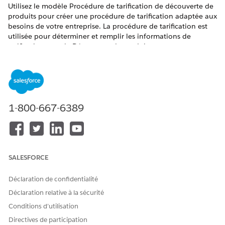
Utilisez le modèle Procédure de tarification de découverte de
produits pour créer une procédure de tarification adaptée aux
besoins de votre entreprise. La procédure de tarification est
utilisée pour déterminer et remplir les informations de
tarification pour la Découverte de produits.
ÉDITIONS REQUISES
Afficher les produits et les éditions pris en charge.
1-800-667-6389
AUTORISATIONS UTILISATEUR REQUISES
Pour créer, mettre à jour et
Tarification Salesforce :
supprimer des procédures
Utilisateur du temps de
de tarification :
conception
SALESFORCE
Pour utiliser des procédures
Tarification Salesforce :
de tarification :
Utilisateur d'exécution
Déclaration de confidentialité
Pour la procédure de tarification créée en utilisant le modèle,
Déclaration relative à la sécurité
la définition de contexte ProductDiscoveryContext est définie
Conditions d’utilisation
par défaut. Si nécessaire, remplacez-le par votre définition
Directives de participation
étendue du contexte ProductDiscoveryContext.