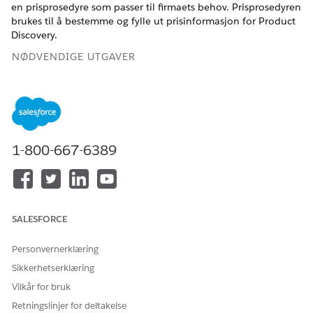
en prisprosedyre som passer til firmaets behov. Prisprosedyren
brukes til å bestemme og fylle ut prisinformasjon for Product
Discovery.
NØDVENDIGE UTGAVER
Se støttede produkter og versjoner.
NØDVENDIGE BRUKERTILLATELSER
1-800-667-6389
For å opprette, oppdatere
Salesforce-priser:
og slette prisprosedyrer:
Designtidsbruker
For å bruke prisprosedyrer:
Salesforce-priser:
Kjøretidsbruker
SALESFORCE
For prisprosedyren som opprettes med malen, angis
kontekstdefinisjonen ProductDiscoveryContext som
Personvernerklæring
kontekstdefinisjon som standard. Erstatt den om nødvendig
med den utvidede ProductDiscoveryContext-
Sikkerhetserklæring
kontekstdefinisjonen.
Vilkår for bruk
Før du oppretter en prisprosedyre for Produktoppdagelse, må
Retningslinjer for deltakelse