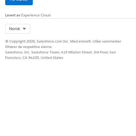
for produktoppdagelse må bruke
kontekstdefinisjonen som er valgt på siden
Levert av
Experience Cloud
Innstillinger for produktoppdagelse.
Select Org
Norsk
Lagre endringene.
Hvis du vil åpne prisprosedyren i Uttrykkssettbygger,
© Copyright 2026, Salesforce.com Inc. Med enerett. Ulike varemerker
klikker du på navnet på prisprosedyreversjonen i
tilhører de respektive eierne.
Detaljer-fanen i delen Prissettprosedyreversjoner.
Salesforce, Inc. Salesforce Tower, 415 Mission Street, 3rd Floor, San
Francisco, CA 94105, United States
Velg elementet Prissætning, og bekræft derefter
tilknytningen.