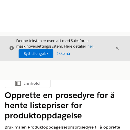
Denne teksten er oversatt med Salesforce
maskinoversettingssystem. Flere detaljer
her
.
Avslutt
Avslut
Avslutt
Bytt til engelsk
Ikke nå
Innhold
Vis innholdsfortegnelse
Opprette en prosedyre for å
hente listepriser for
produktoppdagelse
Bruk malen Produktoppdagelsesprisprosedyre til å opprette