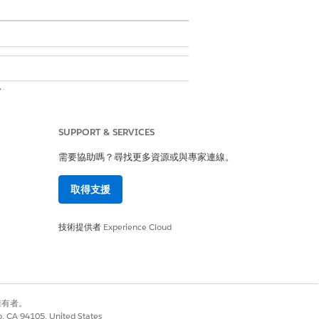
者
者
SUPPORT & SERVICES
如有必要,請將其取代為延伸的
需要協助嗎？尋找更多資源或與專家連線。
取得支援
技術提供者
Experience Cloud
別擁有者。
co, CA 94105, United States