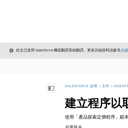
結束
此文已使用 Salesforce 機器翻譯系統翻譯。更多詳細資料請參見
此
SALESFORCE 說明
文件
AGENT
您位於此處：
顯示目錄
建立程序以
使用「產品探索定價程序」範
必要版本