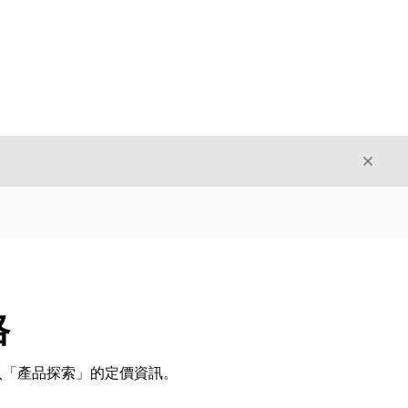
結束
結束
格
入「產品探索」的定價資訊。