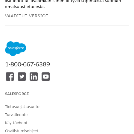
lisätiedot tai avaamaan siihen liittyviä sopimuksia suoraan
omaisuustietueesta.
VAADITUT VERSIOT
Käytettävissä: Lightning Experiencessa
Käytettävissä:
Revenue Management
-version
Enterprise
-,
Unlimited
- ja
Developer
Edition -versioissa
(aiemmalta
Revenue Cloudilta)
, joissa on käytössä Transaktion hallinta
1-800-667-6389
TARVITTAVAT KÄYTTÖOIKEUDET
Omaisuussopimussuhteen
Myyntiedustajan
luominen:
käyttöoikeusjoukko
SALESFORCE
Tietosuojalausunto
Turvatiedote
Käyttöehdot
Varmista, että omaisuus ja sopimus kuuluvat
TÄRKEÄÄ
Osallistumisohjeet