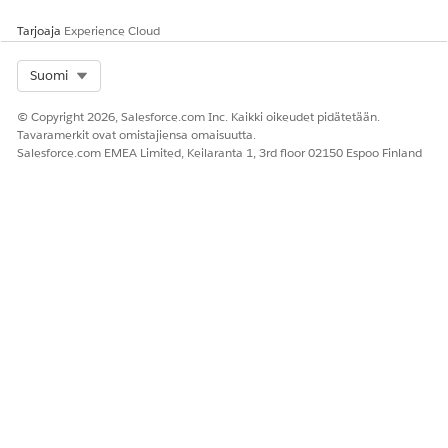
Sopimus-kentän.
Tarjoaja
Experience Cloud
Hae ja valitse vastaava omaisuus tai sopimus.
Valitse alkamispäivä ja -aika.
Select Org
Suomi
Päättymispäivä ja -aika ovat valinnaisia.
Jos ylätason omaisuudella on elinkaaren
© Copyright 2026, Salesforce.com Inc. Kaikki oikeudet pidätetään.
päättymispäivä menneisyydessä, et voi määrittää
Tavaramerkit ovat omistajiensa omaisuutta.
omaisuussopimussuhteen päättymispäivää
Salesforce.com EMEA Limited, Keilaranta 1, 3rd floor 02150 Espoo Finland
menneisyydessä.
Tallenna muutoksesi.
Kun olet linkittänyt omaisuutesi, käytä sopimustietueen