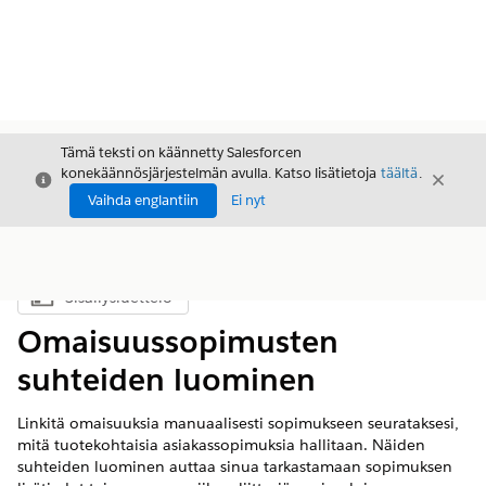
Tämä teksti on käännetty Salesforcen
konekäännösjärjestelmän avulla. Katso lisätietoja
täältä
.
Sulje
Sulje
Sulje
Vaihda englantiin
Ei nyt
Sisällysluettelo
Näytä sisällysluettelo
Omaisuussopimusten
suhteiden luominen
Linkitä omaisuuksia manuaalisesti sopimukseen seurataksesi,
mitä tuotekohtaisia asiakassopimuksia hallitaan. Näiden
suhteiden luominen auttaa sinua tarkastamaan sopimuksen