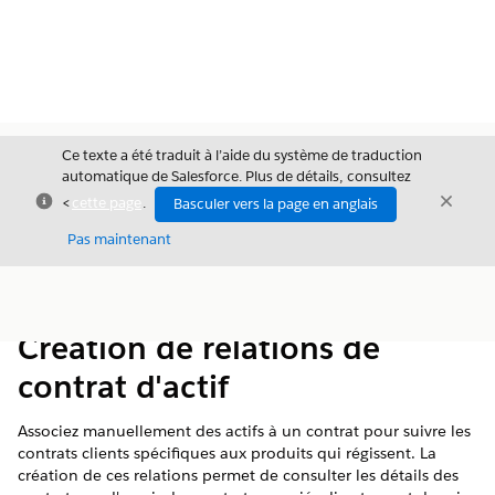
Ce texte a été traduit à l’aide du système de traduction
automatique de Salesforce. Plus de détails, consultez
Fermer
Ferme
<
cette page
.
Basculer vers la page en anglais
Fermer
Pas maintenant
Table des
Afficher la table des matières
matières
Création de relations de
contrat d'actif
Associez manuellement des actifs à un contrat pour suivre les
contrats clients spécifiques aux produits qui régissent. La
création de ces relations permet de consulter les détails des