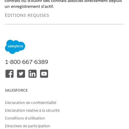
contrats ou d'ouvrir des contrats associés directement depuis
un enregistrement d'actif.
ÉDITIONS REQUISES
Disponible avec : Lightning Experience
Disponible avec : Éditions
Enterprise
,
Unlimited
et
Developer
de
Revenue Management
(anciennement
Revenue Cloud)
dans lesquelles la Gestion des transactions
est activée
1-800-667-6389
AUTORISATIONS UTILISATEUR REQUISES
Pour créer une relation de
Ensemble d'autorisations
contrat d'actif :
Sales Operations Rep
SALESFORCE
Déclaration de confidentialité
Déclaration relative à la sécurité
Conditions d’utilisation
Directives de participation
Vérifiez que l'actif et le contrat appartiennent
IMPORTANT