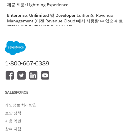
제공 제품: Lightning Experience
Enterprise
,
Unlimited
및
Developer
Edition의
Revenue
Management
(이전 Revenue Cloud)
에서 사용할 수 있으며 트
랜잭션 관리가 활성화되어 있습니다.
필요한 사용자 권한
자산 계약 관계 만들기:
세일즈 오퍼레이션 담당자 권
한 집합
1-800-667-6389
SALESFORCE
자산과 계약이 같은 계정에 속하는지 확인합니다.
중요
개인정보 처리방침
Salesforce 관리자가 자산 및 계약 페이지 레이아웃에 자산 계약
보안 정책
관계 구성 요소를 추가했는지 확인합니다.
사용 약관
참여 지침
주문이
매출 관리
응용 프로그램 사용 할당이 있는 계약에 연결된