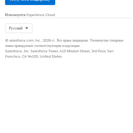
Найдите и выберите соответствующий актив или контракт.
Выберите дату и время начала.
Используется
Experience Cloud
Дата и время окончания не обязательны.
Если родительский актив имеет дату окончания
Select Org
Русский
жизненного цикла в прошлом, вы не можете установить
дату окончания взаимосвязи контракта актива в прошлом.
© salesforce.com, inc., 2026 гг. Все права защищены. Упомянутые товарные
знаки принадлежат соответствующим владельцам.
Сохраните изменения.
Salesforce, Inc. Salesforce Tower, 415 Mission Street, 3rd Floor, San
Francisco, CA 94105, United States
После связывания активов используйте средство просмотра
управляемых активов в записи контракта для выполнения действий
жизненного цикла, например, изменения, продления или отмены