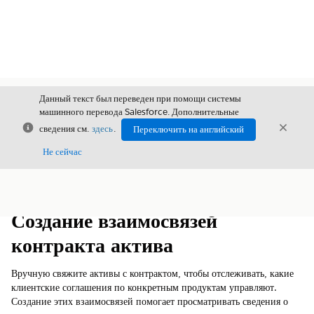
Данный текст был переведен при помощи системы
машинного перевода Salesforce. Дополнительные
Закрыть
Закры
сведения см.
здесь
.
Переключить на английский
Закрыт
Не сейчас
Содержание
Показать содержание
Создание взаимосвязей
контракта актива
Вручную свяжите активы с контрактом, чтобы отслеживать, какие
клиентские соглашения по конкретным продуктам управляют.
Создание этих взаимосвязей помогает просматривать сведения о