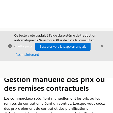
Ce texte a été traduit à l’aide du système de traduction
automatique de Salesforce. Plus de détails, consultez
Fermer
Ferme
<
cette page
.
Basculer vers la page en anglais
Fermer
Pas maintenant
Table des
Afficher la table des matières
matières
Gestion manuelle des prix ou
des remises contractuels
Les commerciaux spécifient manuellement les prix ou les
remises du contrat en créant un contrat. Lorsque vous créez
des prix d'élément de contrat et des planifications