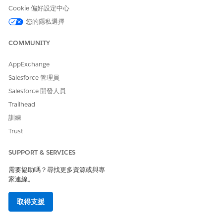
Cookie 偏好設定中心
您的隱私選擇
只有在
管理員將元件新增至頁面
時,「契約定價排程」元件
備註
才會出現在契約頁面上。
COMMUNITY
進入 App Launcher,尋找並選取「
契約
」。
AppExchange
開啟契約。
Salesforce 管理員
在「定價排程」索引標籤上,搜尋並新增產品。
Salesforce 開發人員
Trailhead
訓練
Trust
您無法將具有相同產品銷售模型的產品多個例項新增至
備註
契約。
SUPPORT & SERVICES
需要協助嗎？尋找更多資源或與專
輸入折扣類型、折扣值和開始日期。
家連線。
視需要輸入任何其他詳細資料,例如結束日期。
請儲存您的變更。
取得支援
按一下產品旁的
,然後選取「
檢視
」。