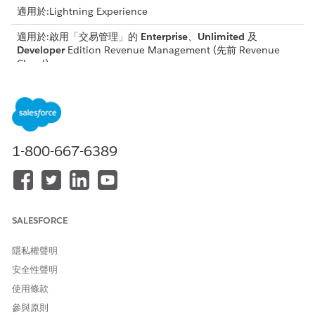
適用於:Lightning Experience
適用於:啟用「交易管理」的
Enterprise
、
Unlimited
及
Developer
Edition
Revenue Management
(先前 Revenue
Cloud)
需要的使用者權限
若要使用「契約定價」:
Salesforce 定價設計時間使用
者
1-800-667-6389
建立定價排程前,請先檢閱這些考量事項。
檢閱產品的開始與結束日期,以確保其在契約的日期範圍內。
針對您要新增的產品,選取價目手冊中可用的產品銷售模型。
SALESFORCE
使用契約定價排程元件管理定價排程
隱私權聲明
若要在單一檢視中管理所有產品及其定價排程,請使用「契約定價排
程」元件。
安全性聲明
使用條款
參與原則