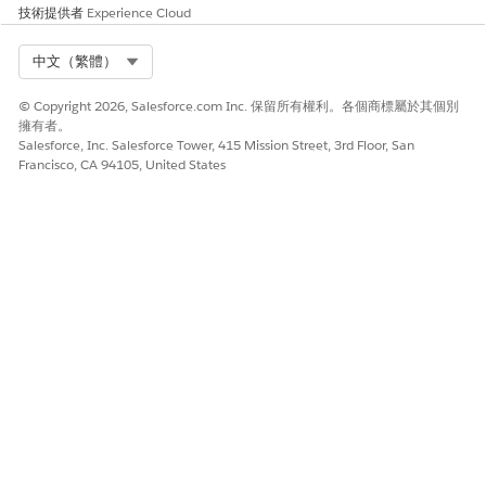
在「契約項目價格」子索引標籤上,輸入產品銷售模型。
技術提供者
Experience Cloud
儲存您的變更並關閉子索引標籤。
啟用契約。
Select Org
中文（繁體）
使用契約項目價格相關清單管理定價排程
© Copyright 2026, Salesforce.com Inc. 保留所有權利。各個商標屬於其個別
擁有者。
若要分別管理每個產品的定價排程,請使用「契約項目價格」相關清
Salesforce, Inc. Salesforce Tower, 415 Mission Street, 3rd Floor, San
單。
Francisco, CA 94105, United States
進入 App Launcher,尋找並選取「
契約
」。
開啟契約。
在「契約項目價格」相關清單中,選取「新增」。
新增
。
輸入項目、產品銷售模型和開始日期。
請勿新增與契約中現有項目具有相同產品銷售模型、開
重要
始日期與結束日期的項目。
若要輸入非以數量為基礎的定價,請輸入折扣類型與值,或契約價
格。