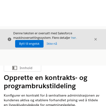
Denne teksten er oversatt med Salesforce
maskinoversettingssystem. Flere detaljer
her
.
Avslutt
Avslut
Avslutt
Bytt til engelsk
Ikke nå
Innhold
Vis innholdsfortegnelse
Opprette en kontrakts- og
programbrukstildeling
Konfigurer en kontrakt for å sentralisere administrasjonen av
kundenes aktiva og etablere forhandlet prising ved å tildele
en livssyklusbrukskode for
omsetningsledelse
.