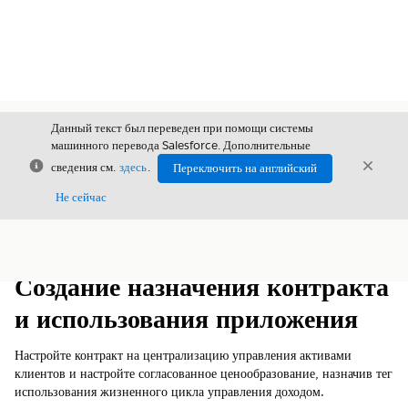
Данный текст был переведен при помощи системы
машинного перевода Salesforce. Дополнительные
Закрыть
Закры
сведения см.
здесь
.
Переключить на английский
Закрыт
Не сейчас
Содержание
Показать содержание
Создание назначения контракта
и использования приложения
Настройте контракт на централизацию управления активами
клиентов и настройте согласованное ценообразование, назначив тег
использования жизненного цикла
управления доходом
.