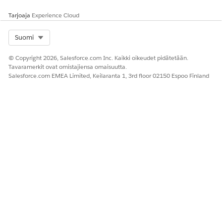
ja Lightning Experience -toiminnot -osioon.
Tarjoaja
Experience Cloud
Tallenna muutoksesi.
Uusi sopimus -painikkeella luoduille sopimuksille on
Select Org
Suomi
kohdistettu oletusarvoisesti sovelluksen käyttötunniste
Revenue Management
-sovellukselle.
© Copyright 2026, Salesforce.com Inc. Kaikki oikeudet pidätetään.
Tavaramerkit ovat omistajiensa omaisuutta.
KATSO MYÖS:
Salesforce.com EMEA Limited, Keilaranta 1, 3rd floor 02150 Espoo Finland
Vakiomuotoisten ja mukautettujen painikkeiden
mukauttaminen sivuasetteluissa
RATKAISIKO TÄMÄ ARTIKKELI ONGELMASI?
Anna palautetta, jotta voimme kehittyä!
Kyllä
Ei