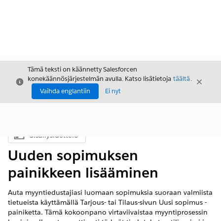
Tämä teksti on käännetty Salesforcen
konekäännösjärjestelmän avulla. Katso lisätietoja
täältä
.
Sulje
Sulje
Sulje
Vaihda englantiin
Ei nyt
Sisällysluettelo
Näytä sisällysluettelo
Uuden sopimuksen
painikkeen lisääminen
Auta myyntiedustajiasi luomaan sopimuksia suoraan valmiista
tietueista käyttämällä Tarjous- tai Tilaus-sivun Uusi sopimus -
painiketta. Tämä kokoonpano virtaviivaistaa myyntiprosessin