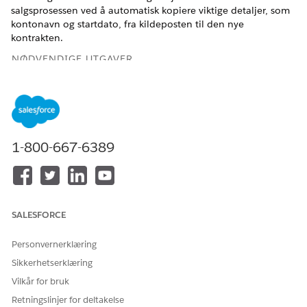
salgsprosessen ved å automatisk kopiere viktige detaljer, som
kontonavn og startdato, fra kildeposten til den nye
kontrakten.
NØDVENDIGE UTGAVER
Tilgjengelig i Lightning Experience
Tilgjengelig i
Enterprise
,
Unlimited
og
Developer
Edition av
omsetningsbehandling
(tidligere Revenue Cloud)
der
Transaksjonsbehandling er aktivert
1-800-667-6389
NØDVENDIGE BRUKERTILLATELSER
For å tilpasse sideoppsett:
Tilpasse program
SALESFORCE
Personvernerklæring
Sikkerhetserklæring
Se gjennom bestillingsstatusen før du prøver å
VIKTIG
Vilkår for bruk
opprette en kontrakt. Du knytter kontrakter bare til
Retningslinjer for deltakelse