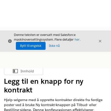
Denne teksten er oversatt med Salesforce
maskinoversettingssystem. Flere detaljer
her
.
Avslutt
Avslut
Avslutt
Bytt til engelsk
Ikke nå
Innhold
Vis innholdsfortegnelse
Legg til en knapp for ny
kontrakt
Hjelp selgerne med å opprette kontrakter direkte fra ferdige
poster ved å bruke Ny kontrakt-knappen på Tilbud- eller
Bestilling-sidene. Denne konfigurasjonen effektiviserer