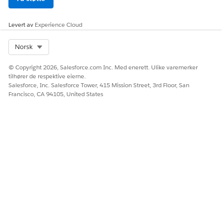
Bestillingsoppsett.
Velg og dra
Ny kontrakt
fra paletten til delen Salesforce
Levert av
Experience Cloud
Mobile- og Lightning Experience-handlinger.
Lagre endringene.
Select Org
Norsk
Kontrakter som opprettes med knappen Ny kontrakt, har
som standard
Omsetningsbehandling
-programbrukskoden
© Copyright 2026, Salesforce.com Inc. Med enerett. Ulike varemerker
tildelt.
tilhører de respektive eierne.
Salesforce, Inc. Salesforce Tower, 415 Mission Street, 3rd Floor, San
SE OGSÅ:
Francisco, CA 94105, United States
Tilpasse standardknapper og tilpassede knapper i
sideoppsett
HJALP DENNE ARTIKKELEN MED Å LØSE PROBLEMET DITT?
La oss få vite det slik at vi kan forbedre!
Ja
Nei