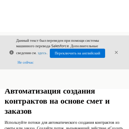
Данный текст был переведен при помощи системы
машинного перевода Salesforce. Дополнительные
Закрыть
Закры
сведения см.
здесь
.
Переключить на английский
Закрыт
Не сейчас
Содержание
Показать содержание
Автоматизация создания
контрактов на основе смет и
заказов
Используйте потоки для автоматического создания контрактов из
сметы или заказа. Создайте поток, вызывающий действие «Создать