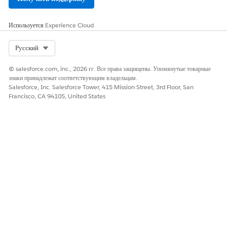
После завершения настройки потока добавьте поле «Контракт» на
страницу сведений о смете и в макеты страницы сведений о заказе,
Используется
Experience Cloud
чтобы помочь пользователям просмотреть связанную запись
контракта.
Select Org
Русский
СМ. ТАКЖЕ:
© salesforce.com, inc., 2026 гг. Все права защищены. Упомянутые товарные
знаки принадлежат соответствующим владельцам.
Автоматизация создания активов из заказов посредством
Salesforce, Inc. Salesforce Tower, 415 Mission Street, 3rd Floor, San
потоков
Francisco, CA 94105, United States
ЭТА СТАТЬЯ РЕШИЛА ВАШУ ПРОБЛЕМУ?
Оставьте свой отзыв, чтобы мы могли стать лучше!
Да
Нет