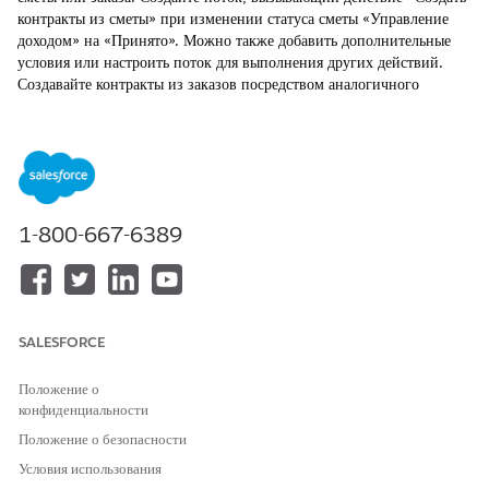
контракты из сметы» при изменении статуса сметы «
Управление
доходом
» на «Принято». Можно также добавить дополнительные
условия или настроить поток для выполнения других действий.
Создавайте контракты из заказов посредством аналогичного
потока.
ТРЕБУЕМЫЕ ВЕРСИИ
Доступно в версиях: Lightning Experience
1-800-667-6389
Доступно в версиях:
Enterprise
Edition,
Unlimited
Edition и
Developer
Edition of
Revenue Management
(ранее Revenue
Cloud),
где включено управление транзакциями
НЕОБХОДИМЫЕ ПОЛНОМОЧИЯ ПОЛЬЗОВАТЕЛЯ
SALESFORCE
Для открытия, редактирования
Управление потоком
или создания потока в Flow
Положение о
Builder:
конфиденциальности
Положение о безопасности
Введите строку «
» в поле «Быстрый поиск» меню
Потоки
«Настройка» и выберите пункт «
Потоки
».
Условия использования