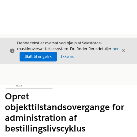
Denne tekst er oversat ved hjælp af Salesforce-
maskinoversættelsessystem. Du finder flere detaljer
her
.
Luk
Luk
Luk
Skift til engelsk
Ikke nu
Indhold
Vis indholdsfortegnelse
Opret
objekttilstandsovergange for
administration af
bestillingslivscyklus