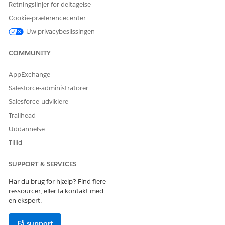
for ændringer af bestillingsstatus.
Retningslinjer for deltagelse
Fra Appstarter skal du finde og vælge
Definitioner på
Cookie-præferencecenter
objekttilstand
.
Uw privacybeslissingen
Klik på den objekttilstandsdefinition, der kræver
overgange.
COMMUNITY
Klik på
Relateret
.
Klik på
Ny
i afsnittet Objekttilstandsovergange.
AppExchange
Indtast et navn for overgangen.
Salesforce-administratorer
Vælg tilstanden "fra" og "til" for overgangen.
Gem dine ændringer.
Salesforce-udviklere
Gentag dette trin for hver statusovergang, du vil tilføje.
Trailhead
Uddannelse
Tillid
LØSTE DENNE ARTIKEL DIT PROBLEM?
SUPPORT & SERVICES
Giv os besked, så vi kan forbedre os!
Har du brug for hjælp? Find flere
Ja
Nej
ressourcer, eller få kontakt med
en ekspert.
Få support