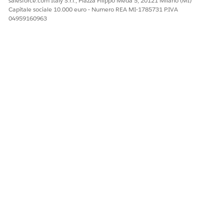
salesforce.com Italy S.r.l., Piazza Filippo Meda 5, 20121 Milano (MI)
Capitale sociale 10.000 euro - Numero REA MI-1785731 P.IVA
04959160963