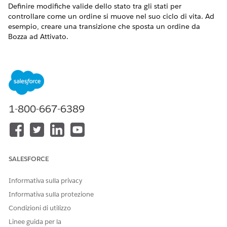
Definire modifiche valide dello stato tra gli stati per
controllare come un ordine si muove nel suo ciclo di vita. Ad
esempio, creare una transizione che sposta un ordine da
Bozza ad Attivato.
VERSIONI (EDITION) RICHIESTE
Disponibile nelle versioni: Lightning Experience
Disponibile in:
Enterprise
Edition,
Unlimited
Edition e
Developer
Edition di
Gestione del reddito
1-800-667-6389
(precedentemente Revenue Cloud)
in cui è abilitata
Gestione delle transazioni
AUTORIZZAZIONI UTENTE RICHIESTE
SALESFORCE
Per creare valori di stato
Visualizza per gli ordini e
oggetto:
le definizioni stato
Informativa sulla privacy
oggetto
Crea per le transizioni di
Informativa sulla protezione
stato degli oggetti
Condizioni di utilizzo
Linee guida per la
Specificare gli stati "da" e "a" per stabilire i percorsi autorizzati