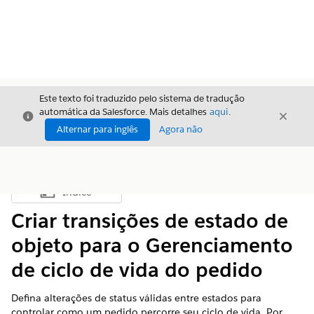
Este texto foi traduzido pelo sistema de tradução
automática da Salesforce. Mais detalhes
aqui
.
Fechar
Fecha
Fechar
Alternar para inglês
Agora não
Índice
Mostrar índice
Criar transições de estado de
objeto para o Gerenciamento
de ciclo de vida do pedido
Defina alterações de status válidas entre estados para
controlar como um pedido percorre seu ciclo de vida. Por