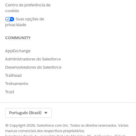
Centro de preferência de
de estado do objeto
.
cookies
Clique na definição de estado do objeto que requer
transições.
Suas opções de
privacidade
Clique em
Relacionado
.
Na seção Transições de estado do objeto, clique em
Novo
.
Insira um nome para a transição.
COMMUNITY
Selecione os estados "de" e "para" para a transição.
Salve suas alterações.
AppExchange
Repita essa etapa para cada transição de status que você
Administradores do Salesforce
deseja adicionar.
Desenvolvedores do Salesforce
Trailhead
Treinamento
ESTE ARTIGO RESOLVEU SEU PROBLEMA?
Trust
Diga-nos para podermos melhorar!
Sim
Não
Select Org
Português (Brasil)
© Copyright 2026, Salesforce.com Inc. Todos os direitos reservados. Várias
marcas comerciais dos respectivos proprietários.