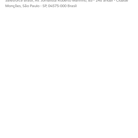
Salesforce Brasil, Av. Jornalista Roberto Marinho, 85 - 14º andar - Cidade
Monções, São Paulo - SP, 04575-000 Brasil