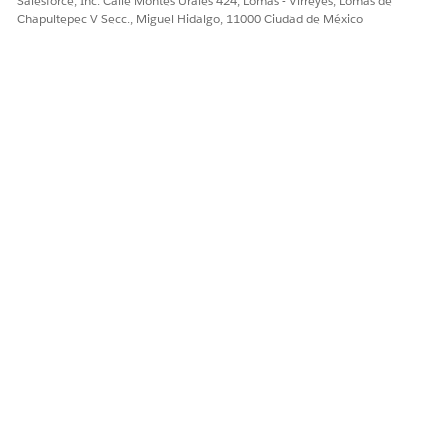
Salesforce, Inc. Calle Montes Urales 424, Lomas - Virreyes, Lomas de
Chapultepec V Secc., Miguel Hidalgo, 11000 Ciudad de México
Los campos Tipo de acceso de registro de
NOTA
referencia y Valor de campo de formato de registro de
referencia no son aplicables para valores de estado de
objeto de pedido.
¿RESOLVIÓ ESTE ARTÍCULO SU PROBLEMA?
¡Háganos saber cómo podemos mejorar!
Sí
No