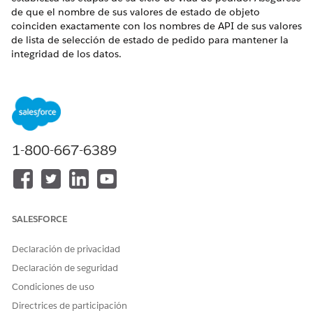
de que el nombre de sus valores de estado de objeto
coinciden exactamente con los nombres de API de sus valores
de lista de selección de estado de pedido para mantener la
integridad de los datos.
EDICIONES NECESARIAS
Disponible en: Lightning Experience
Disponible en: Ediciones
Enterprise
,
Unlimited
y
Developer
de
Revenue Management
(anteriormente Revenue Cloud)
1-800-667-6389
donde Gestión de transacciones está activada
PERMISOS DE USUARIO NECESARIOS
Para crear valores de estado
Ver en pedidos y
SALESFORCE
de objeto:
definiciones de estado
de objeto
Declaración de privacidad
Crear en valores de
estado de objeto
Declaración de seguridad
Condiciones de uso
De forma predeterminada, el campo de estado del objeto de
Directrices de participación