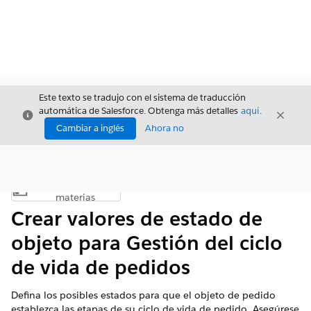
Este texto se tradujo con el sistema de traducción
automática de Salesforce. Obtenga más detalles
aquí
.
Cerrar
Cerrar
Cerrar
Cambiar a inglés
Ahora no
Índice de
Mostrar índice de materias
materias
Crear valores de estado de
objeto para Gestión del ciclo
de vida de pedidos
Defina los posibles estados para que el objeto de pedido
establezca las etapas de su ciclo de vida de pedido. Asegúrese