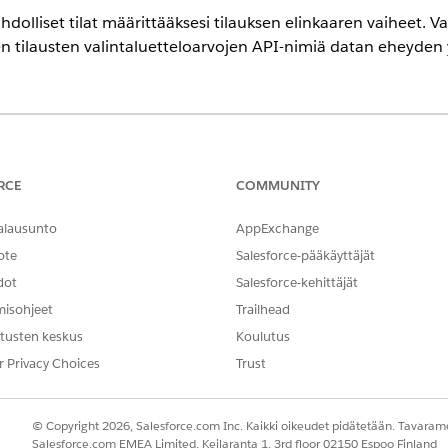
dolliset tilat määrittääksesi tilauksen elinkaaren vaiheet. Var
en tilausten valintaluetteloarvojen API-nimiä datan eheyden 
encessa
ment
-version
Enterprise
-,
Unlimited
- ja
Developer
Edition -versiois
allinta
RCE
COMMUNITY
alausunto
AppExchange
TARVITTAVAT KÄYTTÖOIKEUDET
ote
Salesforce-pääkäyttäjät
:
Tilausten ja objektien ti
dot
Salesforce-kehittäjät
Objektien tila-arvojen lu
misohjeet
Trailhead
ltää oletusarvoisesti kaksi valintaluetteloarvoa: Luonnos ja ak
tusten keskus
Koulutus
ekin mukautetulle tilalle valintaluetteloarvo ja lajittele ne vaa
r Privacy Choices
Trust
sestä on kohdassa
Lisää tai muokkaa valintaluetteloarvoja
.
än tiettyjä tila-arvoja, jotka edustavat tilausprosessin kaikki
© Copyright 2026, Salesforce.com Inc. Kaikki oikeudet pidätetään. Tavarame
Salesforce.com EMEA Limited, Keilaranta 1, 3rd floor 02150 Espoo Finland