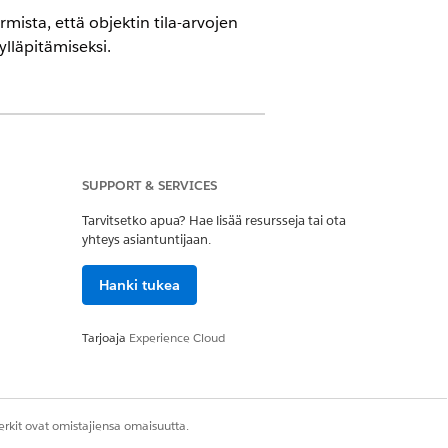
mista, että objektin tila-arvojen
ylläpitämiseksi.
sa
(aiemmalta Revenue Cloudilta)
,
SUPPORT & SERVICES
Tarvitsetko apua? Hae lisää resursseja tai ota
yhteys asiantuntijaan.
lojen määritelmien tarkasteluoikeus
ontioikeus
Hanki tukea
tivoitu. Ennen kuin luot muita
Tarjoaja
Experience Cloud
dittuun järjestykseen. Lisätietoja
a vaiheita.
rkit ovat omistajiensa omaisuutta.