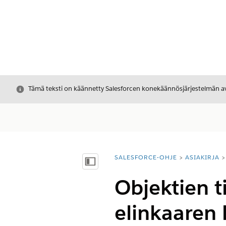
Sulje
Tämä teksti on käännetty Salesforcen konekäännösjärjestelmän avu
SALESFORCE-OHJE
ASIAKIRJA
Olet tässä:
Näytä sisällysluettelo
Objektien t
elinkaaren 