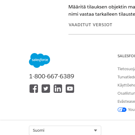
Määritä tilauksen objektin mah
nimi vastaa tarkalleen tilaust
VAADITUT VERSIOT
Käytettävissä: Lightning Experi
Käytettävissä:
Revenue Manage
joissa on käytössä Transaktion h
SALESFO
Tietosuoj
1-800-667-6389
Turvatied
Objektien tila-arvojen luominen
Käyttöeh
Osallistu
Tilausobjektin tilakenttä sisä
Evästease
objektien tila-arvoja, luo kull
You
valintaluetteloiden käyttämi
Lisää objektin tilan määritelmä
Select Org
Suomi