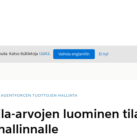
lla. Katso lisätietoja
täältä
.
Vaihda englantiin
Ei nyt
AGENTFORCEN TUOTTOJEN HALLINTA
ila-arvojen luominen ti
hallinnalle