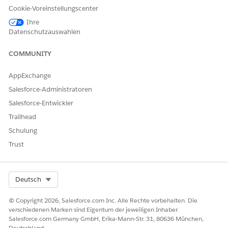
Cookie-Voreinstellungscenter
"Anwendungsnutzungszuweisungen" auf
Neu
.
Geben Sie als Anwendungsnutzungstyp
Ihre
ein.
RevenueLifecycleManagement
Datenschutzauswahlen
Speichern Sie Ihre Änderungen.
Klicken Sie auf
Linien
.
COMMUNITY
Suchen Sie nach Produkten und fügen Sie sie dem Auftrag
hinzu.
AppExchange
Die hinzugefügten Produkte werden im Abschnitt
Salesforce-Administratoren
"Auftragsprodukte" angezeigt.
Salesforce-Entwickler
SIEHE AUCH:
Trailhead
Schulung
Revenue Cloud Developer Guide: Auftrag erteilen (POST)
Erstellen und Senden eines Auftrags
Trust
Select Org
Deutsch
KONNTEN SIE IHR PROBLEM MITHILFE DIESES ARTIKELS
LÖSEN?
© Copyright 2026, Salesforce.com Inc. Alle Rechte vorbehalten. Die
verschiedenen Marken sind Eigentum der jeweiligen Inhaber.
Geben Sie uns Feedback, damit wir uns verbessern können.
Salesforce.com Germany GmbH, Erika-Mann-Str. 31, 80636 München,
Deutschland