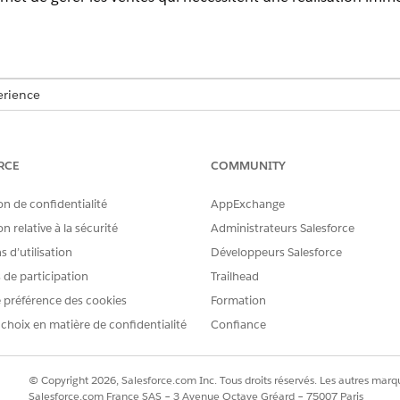
erience
prise
,
Unlimited
et
Developer
de
Revenue Management
(ancienne
activée
RCE
COMMUNITY
AUTORISATIONS UTILISATEUR REQUISES
on de confidentialité
AppExchange
Ensemble d'autorisations AP
n relative à la sécurité
Administrateurs Salesforce
iquez sur
Nouvelle commande
.
 d’utilisation
Développeurs Salesforce
ommande, tels que le nom du compte, la date de début de la commande
s de participation
Trailhead
 préférence des cookies
Formation
 choix en matière de confidentialité
Confiance
utilisation de l'application, cliquez sur
Nouveau
.
pplication, saisissez
.
RevenueLifecycleManagement
© Copyright 2026, Salesforce.com Inc. Tous droits réservés. Les autres marqu
Salesforce.com France SAS – 3 Avenue Octave Gréard – 75007 Paris