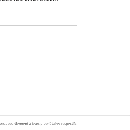
ment Revenue Cloud)
dans lesquelles
I PlaceOrder
, le statut et toutes les autres
es appartiennent à leurs propriétaires respectifs.