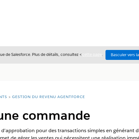
ue de Salesforce. Plus de détails, consultez <
cette page
.
Basculer vers l
NTS
GESTION DU REVENU AGENTFORCE
d'une commande
et d'approbation pour des transactions simples en générant
t de gérer les ventes qui nécessitent une réalisation im