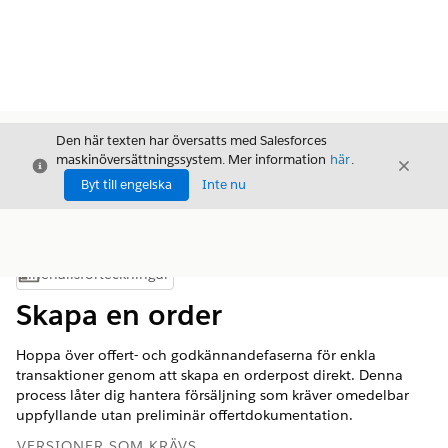
Den här texten har översatts med Salesforces
maskinöversättningssystem. Mer information
här
.
Stäng
Stäng
Stäng
Byt till engelska
Inte nu
Innehållsförteckningar
Visa innehållsförteckning
Skapa en order
Hoppa över offert- och godkännandefaserna för enkla
transaktioner genom att skapa en orderpost direkt. Denna
process låter dig hantera försäljning som kräver omedelbar
uppfyllande utan preliminär offertdokumentation.
VERSIONER SOM KRÄVS