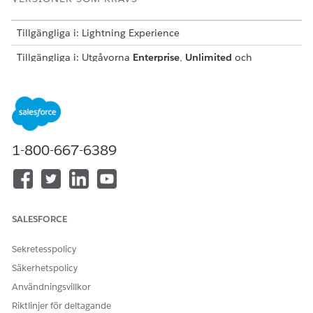
Tillgängliga i: Lightning Experience
Tillgängliga i: Utgåvorna
Enterprise
,
Unlimited
och
Developer
för
Intäktshantering
(tidigare Revenue Cloud)
där transaktionshantering har aktiverats
ANVÄNDARBEHÖRIGHETER SOM KRÄVS FÖR ATT
Skapa ordrar:
Behörighetsuppsättningen
1-800-667-6389
PlaceOrder API
På fliken Ordrar, klicka på
Ny order
.
Ange orderdetaljerna som kontonamn, orderstartdatum,
status och annan information som behövs.
SALESFORCE
Spara dina ändringar.
Välj fliken
Relaterat
.
Sekretesspolicy
I sektionen Tilldelningar av programanvändning, klicka på
Säkerhetspolicy
Ny
.
För Användningstyp för program, ange
Användningsvillkor
.
RevenueLifecycleManagement
Riktlinjer för deltagande
Spara dina ändringar.