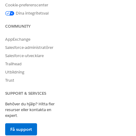
Cookie-preferenscenter
Klicka på
Rader
.
Bläddra bland och lägg till produkter i ordern.
Dina integritetsval
De tillagda produkterna visas i sektionen Orderprodukter.
COMMUNITY
SE ÄVEN:
AppExchange
Revenue Cloud Developer Guide: Placera order (POST)
Salesforce-administratörer
Skapa och skicka in en order
Salesforce-utvecklare
Trailhead
Utbildning
LÖSTE DENNA ARTIKEL DITT PROBLEM?
Trust
Berätta för oss vad vi kan förbättra!
Ja
Nej
SUPPORT & SERVICES
Behöver du hjälp? Hitta fler
resurser eller kontakta en
expert.
Få support