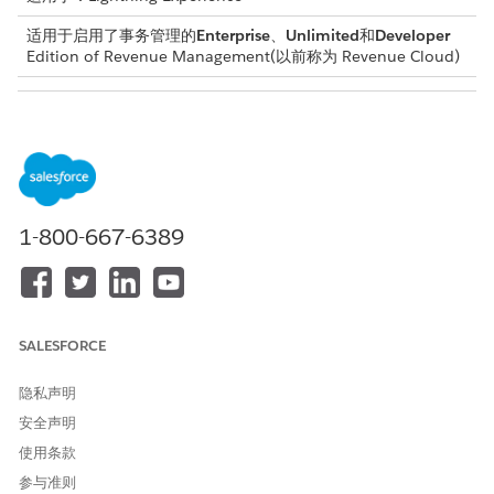
适用于启用了事务管理的
Enterprise
、
Unlimited
和
Developer
Edition of
Revenue Management
(以前称为 Revenue Cloud)
所需用户权限
创建订单：
PlaceOrder API 权限集
在“订单”选项卡上，单击
新建订单
。
输入订单详细信息，例如客户名称、订单开始日期、状态和任何
1-800-667-6389
其他必要信息。
保存更改。
选择
相关
选项卡。
在“应用程序使用分配”部分，单击
新建
。
对于应用程序使用类型，输入
SALESFORCE
。
RevenueLifecycleManagement
保存更改。
隐私声明
单击
行
。
安全声明
浏览并将产品添加到订单。
添加的产品会显示在订单产品部分。
使用条款
参与准则