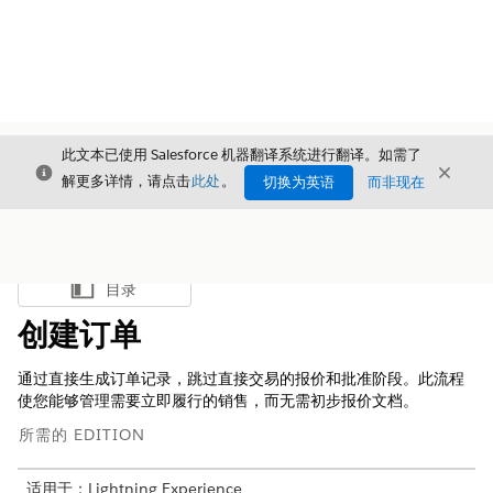
此文本已使用 Salesforce 机器翻译系统进行翻译。如需了
关闭
关闭
关闭
解更多详情，请点击
此处
。
切换为英语
而非现在
目录
显示目录
创建订单
通过直接生成订单记录，跳过直接交易的报价和批准阶段。此流程
使您能够管理需要立即履行的销售，而无需初步报价文档。
所需的 EDITION
适用于：Lightning Experience