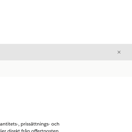
Stäng
Stäng
antitets-, prissättnings- och
r direkt från offertposten.