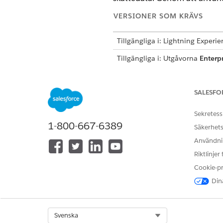
VERSIONER SOM KRÄVS
Tillgängliga i: Lightning Experi
Tillgängliga i: Utgåvorna
Enterpr
har aktiverats
SALESFO
Skapa ordrar från offerter:
Sekretess
1-800-667-6389
Säkerhets
Orderposten kopierar informat
skattepåverkande ändringar a
Användnin
Riktlinjer
Cookie-p
Intäktshanterin
VIKTIG
order till aktuellt dat
Dina
Öppna offertposten.
Select Org
Svenska
Klicka på
Skapa order
.