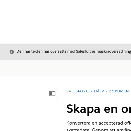
Stäng
Den här texten har översatts med Salesforces maskinöversättnin
SALESFORCE-HJÄLP
DOKUMEN
Du är här:
Visa innehållsförteckning
Skapa en or
Konvertera en accepterad offert
skattedata. Genom att använd