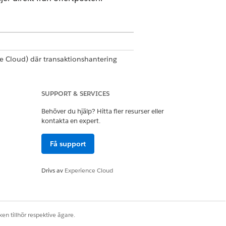
e Cloud)
där transaktionshantering
SUPPORT & SERVICES
Behöver du hjälp? Hitta fler resurser eller
kontakta en expert.
från offertposten. Om du gör några
Få support
et anger som standard Startdatum för
Drivs av
Experience Cloud
 ett fel när ordern skapas.
en tillhör respektive ägare.