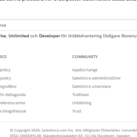
ence
ise
,
Unlimited
och
Developer
för
Intäktshantering
(tidigare Revenu
ANVÄNDARBEHÖRIGHETER SOM KRÄVS FÖR ATT
RCE
COMMUNITY
Skapa ordrar från offerter
policy
AppExchange
policy
Salesforce-administratörer
ion om produkt, kvantitet, prissättning och skatter direkt 
v orderposten räknar Salesforce om skatten för ordern.
gsvillkor
Salesforce-utvecklare
 för deltagande
Trailhead
referenscenter
Utbildning
g
har inte stöd för att skapa ordrar från framtida kontrakt. System
um. Om kontraktet har ett framtida startdatum orsakar detta datumfel
 integritetsval
Trust
© Copyright 2026, Salesforce.com Inc. Alla rättigheter förbehålles. Varumärk
SFDC SWEDEN AB, Klarabergsviadukten 63, 111 64 Stockholm, Sweden