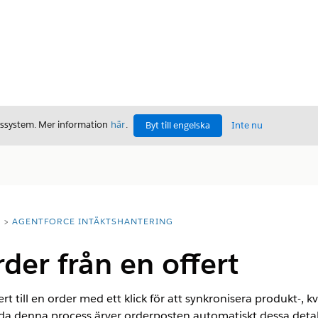
gssystem. Mer information
här
.
Byt till engelska
Inte nu
T
AGENTFORCE INTÄKTSHANTERING
der från en offert
 till en order med ett klick för att synkronisera produkt-, kv
a denna process ärver orderposten automatiskt dessa detalje