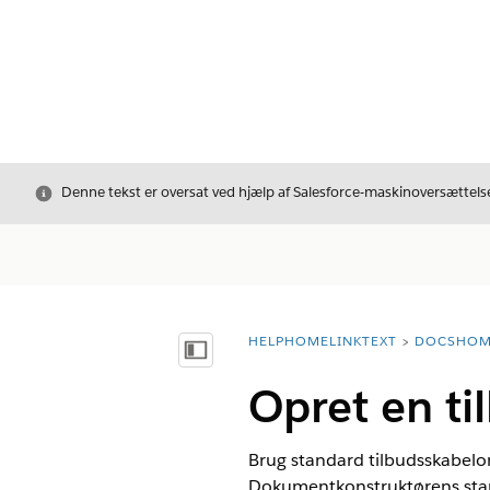
Luk
Denne tekst er oversat ved hjælp af Salesforce-maskinoversættelse
HELPHOMELINKTEXT
DOCSHOM
breadcrumbDescription
Vis indholdsfortegnelse
Opret en t
Brug standard tilbudsskabelon
Dokumentkonstruktørens stand