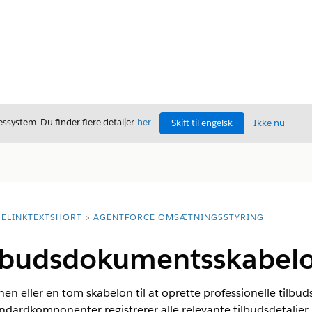
ssystem. Du finder flere detaljer
her
.
Skift til engelsk
Ikke nu
ELINKTEXTSHORT
AGENTFORCE OMSÆTNINGSSTYRING
ilbudsdokumentsskabel
en eller en tom skabelon til at oprette professionelle tilb
ardkomponenter registrerer alle relevante tilbudsdetaljer 