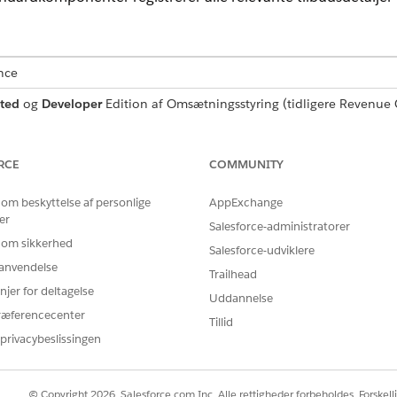
nce
ted
og
Developer
Edition af
Omsætningsstyring
(tidligere Revenue
BRUGERTILLADELSER PÅKRÆVET
RCE
COMMUNITY
dokumentsskabelon:
Dokumentkonstruktør
 om beskyttelse af personlige
AppExchange
er
Salesforce-administratorer
 feltet Find hurtigt i Opsætning, og vælg derefter
Dokumentkonstru
 om sikkerhed
Salesforce-udviklere
 betegnelse.
r anvendelse
Trailhead
listen.
njer for deltagelse
Uddannelse
n standard tilbudsskabelon.
ræferencecenter
deholder konto- og kontaktdetaljer, tilbudslinjevarer og acceptdeta
Tillid
privacybeslissingen
© Copyright 2026, Salesforce.com Inc. Alle rettigheder forbeholdes. Forskell