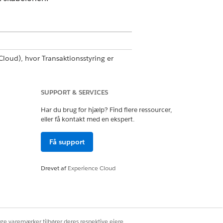
 Cloud)
, hvor Transaktionsstyring er
SUPPORT & SERVICES
Har du brug for hjælp? Find flere ressourcer,
eller få kontakt med en ekspert.
ktør
.
Få support
Drevet af
Experience Cloud
ljer.
ige varemærker tilhører deres respektive ejere.