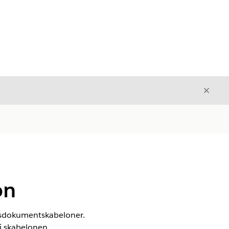
Luk
Luk
on
udsdokumentskabeloner.
i skabelonen.