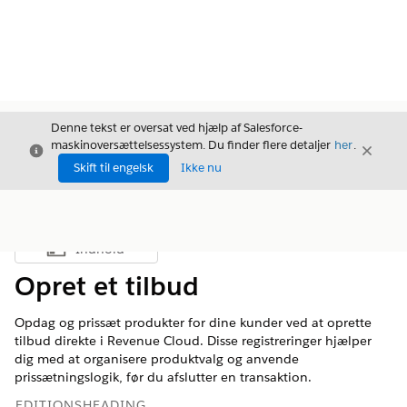
Denne tekst er oversat ved hjælp af Salesforce-
maskinoversættelsessystem. Du finder flere detaljer
her
.
Luk
Luk
Luk
Skift til engelsk
Ikke nu
Indhold
Vis indholdsfortegnelse
Opret et tilbud
Opdag og prissæt produkter for dine kunder ved at oprette
tilbud direkte i Revenue Cloud. Disse registreringer hjælper
dig med at organisere produktvalg og anvende
prissætningslogik, før du afslutter en transaktion.
EDITIONSHEADING