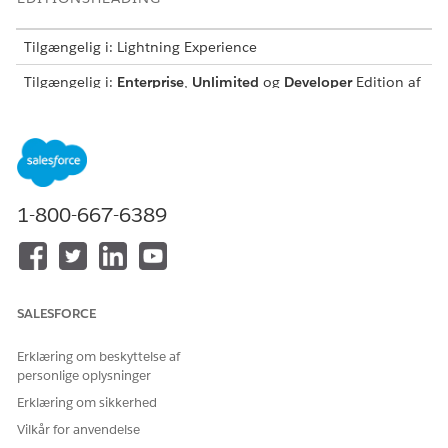
Tilgængelig i: Lightning Experience
Tilgængelig i:
Enterprise
,
Unlimited
og
Developer
Edition af
Omsætningsstyring
(tidligere Revenue Cloud)
, hvor
Transaktionsstyring er aktiveret
BRUGERTILLADELSER PÅKRÆVET
Hvis du vil oprette tilbud:
Administrer
1-800-667-6389
omsætningsstyring
Generer en ny tilbudsregistrering fra en salgsmulighed eller
hovedfanen Tilbud for at starte prissætningsprocessen.
Start tilbudsoprettelsesprocessen.
SALESFORCE
Fra en salgsmulighedsregistrering skal du gå til
afsnittet Tilbud og vælge
Nyt tilbud
.
Erklæring om beskyttelse af
Klik på
Nyt tilbud
fra fanen Tilbud.
personlige oplysninger
Erklæring om sikkerhed
Angiv tilbudsdetaljerne, herunder navn, konto,
salgsmulighed og status.
Vilkår for anvendelse