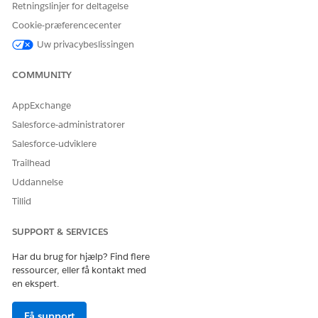
Vælg eventuelt tilpassede felter, som din Salesforce-
Retningslinjer for deltagelse
administrator har aktiveret.
Cookie-præferencecenter
Gem dine ændringer.
Uw privacybeslissingen
COMMUNITY
LØSTE DENNE ARTIKEL DIT PROBLEM?
AppExchange
Giv os besked, så vi kan forbedre os!
Salesforce-administratorer
Ja
Nej
Salesforce-udviklere
Trailhead
Uddannelse
Tillid
SUPPORT & SERVICES
Har du brug for hjælp? Find flere
ressourcer, eller få kontakt med
en ekspert.
Få support