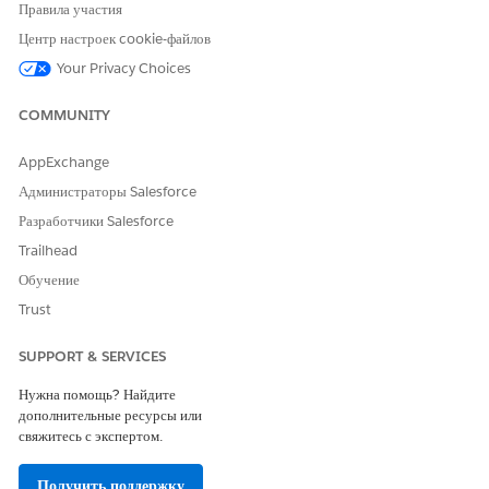
администратором Salesforce.
Правила участия
Сохраните изменения.
Центр настроек cookie-файлов
Your Privacy Choices
COMMUNITY
ЭТА СТАТЬЯ РЕШИЛА ВАШУ ПРОБЛЕМУ?
Оставьте свой отзыв, чтобы мы могли стать лучше!
AppExchange
Да
Нет
Администраторы Salesforce
Разработчики Salesforce
Trailhead
Обучение
Trust
SUPPORT & SERVICES
Нужна помощь? Найдите
дополнительные ресурсы или
свяжитесь с экспертом.
Получить поддержку