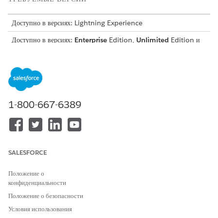
Доступно в версиях: Lightning Experience
Доступно в версиях:
Enterprise
Edition,
Unlimited
Edition и
Developer
Edition of
Revenue Management
(ранее Revenue
Cloud),
где включено управление транзакциями
НЕОБХОДИМЫЕ ПОЛНОМОЧИЯ ПОЛЬЗОВАТЕЛЯ
Для создания смет:
Управление доходом
1-800-667-6389
Чтобы начать процесс ценообразования, создайте новую запись
сметы в возможности или на главной вкладке «Сметы».
Запустите процесс создания сметы.
В записи возможности перейдите в раздел «Сметы» и
SALESFORCE
выберите «
Создать смету
».
Во вкладке «Сметы» нажмите «
Создать смету
».
Положение о
конфиденциальности
Введите сведения о смете, включая имя, организацию,
Положение о безопасности
возможность и статус.
Условия использования
По желанию, выберите любые настраиваемые поля, включенные