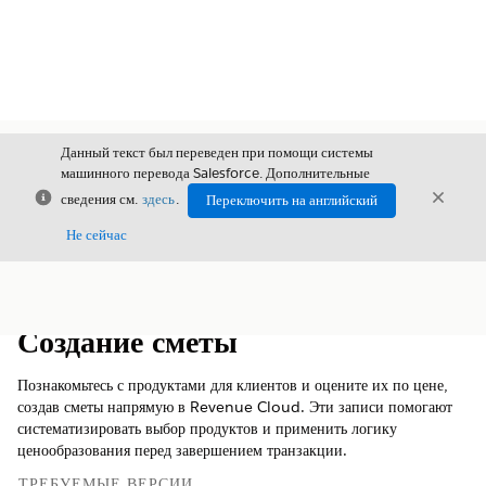
Данный текст был переведен при помощи системы
машинного перевода Salesforce. Дополнительные
Закрыть
Закры
сведения см.
здесь
.
Переключить на английский
Закрыт
Не сейчас
Содержание
Показать содержание
Создание сметы
Познакомьтесь с продуктами для клиентов и оцените их по цене,
создав сметы напрямую в Revenue Cloud. Эти записи помогают
систематизировать выбор продуктов и применить логику
ценообразования перед завершением транзакции.
ТРЕБУЕМЫЕ ВЕРСИИ