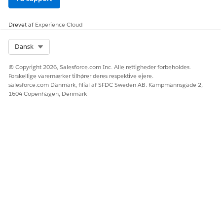
anvendelsesprodu
kopierer satser til
kt i et segment.
alle segmenter.
Men
Drevet af
Experience Cloud
efterfølgende
ændringer af en
sats i et segment
Select Org
Dansk
gælder kun for
dette specifikke
© Copyright 2026, Salesforce.com Inc. Alle rettigheder forbeholdes.
segment –
Forskellige varemærker tilhører deres respektive ejere.
frekvensændringe
salesforce.com Danmark, filial af SFDC Sweden AB. Kampmannsgade 2,
r overføres ikke til
1604 Copenhagen, Denmark
andre segmenter.
Ændringer af
Rediger
Ændringer af
bindingstype
bindingstypen pr.
bindingstypen
segment.
udbredes på
tværs af alle
segmenter med
det samme
rampenummer,
fordi
bindingstyper er
ensartede for hele
handlen. Denne
udbredelse sker