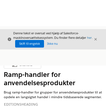
Denne tekst er oversat ved hjælp af Salesforce-
maskinoversættelsessystem. Du finder flere detaljer
her
.
Luk
Luk
Luk
Skift til engelsk
Ikke nu
Indhold
Vis indholdsfortegnelse
Ramp-handler for
anvendelsesprodukter
Brug ramp-handler for grupper for anvendelsesprodukter til at
opdele en langsigtet handel i mindre tidsbaserede segmenter.
EDITIONSHEADING