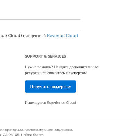
nue Cloud) с лицензией
Revenue Cloud
и данных с уровнем ценообразования
SUPPORT & SERVICES
, на трехлетний контракт.
Нужна помощь? Найдите дополнительные
ивает сделку с тремя годовыми сегментами
ресурсы или свяжитесь с экспертом.
зования, например, входящие и исходящие
Получить поддержку
т которой длится один год.
Используется
Experience Cloud
ание передачи данных в течение первого
ности в размере 100 Гб передачи данных
наки принадлежат соответствующим владельцам.
co, CA 94105, United States