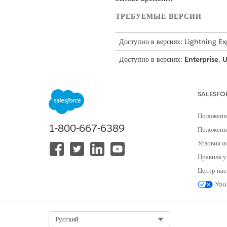
ТРЕБУЕМЫЕ ВЕРСИИ
Доступно в версиях: Lightning E
Доступно в версиях:
Enterprise
,
U
Growth, лицензией Revenue Clo
Посмотрите на компанию DataF
SALESFO
на основе использования. Они 
Положени
Настройка подписки: GlobalCor
1-800-667-6389
группы.
Положение
Продукты группы: Представител
Условия и
данные.
Правила у
Определение расписания рампы:
Центр нас
Пандус 1 (год 1): Чтобы п
года.
You
Пандус 2 (год 2): На второ
Пандус 3 (год 3): Рейтинг 
без дополнительной оплаты,
Select Org
Русский