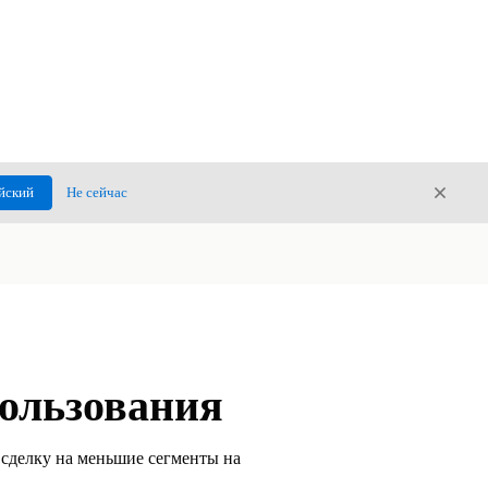
Закры
йский
Не сейчас
Закрыт
пользования
 сделку на меньшие сегменты на