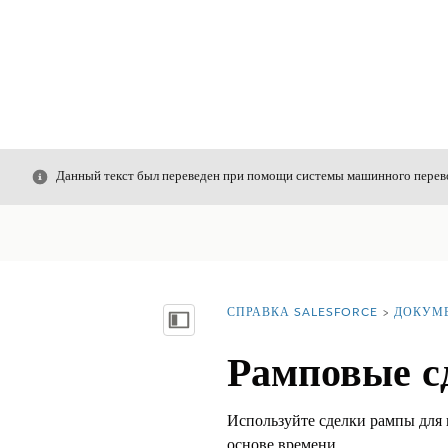
Закрыть
Данный текст был переведен при помощи системы машинного перево
СПРАВКА SALESFORCE
ДОКУМ
Вы находитесь здесь:
Показать содержание
Рамповые с
Используйте сделки рампы для 
основе времени.