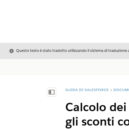
Chiudi
Questo testo è stato tradotto utilizzando il sistema di traduzione 
GUIDA DI SALESFORCE
DOCUM
Ti trovi qui:
Mostra sommario
Calcolo dei
gli sconti c