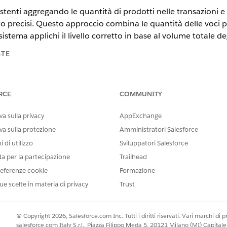
stenti aggregando le quantità di prodotti nelle transazioni e ne
o precisi. Questo approccio combina le quantità delle voci pr
l sistema applichi il livello corretto in base al volume totale d
STE
tning Experience
RCE
COMMUNITY
prise
Edition,
Unlimited
Edition e
Developer
Edition di
Gestione de
e delle transazioni
a sulla privacy
AppExchange
va sulla protezione
Amministratori Salesforce
AUTORIZZAZIONI UTENTE RICHIESTE
 di utilizzo
Sviluppatori Salesforce
 delle quantità:
Autorizzazione utente Sales 
da per la partecipazione
Trailhead
tati per funzionare con i metodi basati sul volume e sui prezzi
eferenze cookie
Formazione
ue scelte in materia di privacy
Trust
dini o gli asset attivi, i prezzi cumulativi richiedono Volume prezzi co
in modo indipendente quando si simula una procedura di calcolo dei 
© Copyright 2026, Salesforce.com Inc. Tutti i diritti riservati. Vari marchi di pro
salesforce.com Italy S.r.l., Piazza Filippo Meda 5, 20121 Milano (MI) Capit