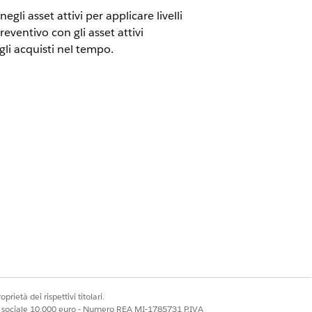
gli asset attivi per applicare livelli
eventivo con gli asset attivi
egli acquisti nel tempo.
l reddito
(precedentemente Revenue
Pricing Design Time
 a livelli basati su contratto.
ntratto o Sconti a livelli. Tuttavia, è
prezzi.
prietà dei rispettivi titolari.
ale sociale 10.000 euro - Numero REA MI-1785731 P.IVA