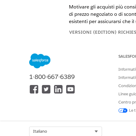
Motivare gli acquisti più consi
di prezzo negoziato o di scont
esistenti per assicurarsi che i
VERSIONI (EDITION) RICHIE
Disponibile nelle versioni: Ligh
SALESFO
Disponibile nelle versioni:
Enter
Cloud)
in cui è abilitata Gestion
Informativ
1-800-667-6389
Informati
Condizioni
Per utilizzare i prezzi cumulativi
Linee gui
I prezzi cumulativi sono proget
Centro pr
Le t
Per gli or
IMPORTANTE
possibile utilizzarlo 
Select Org
Italiano