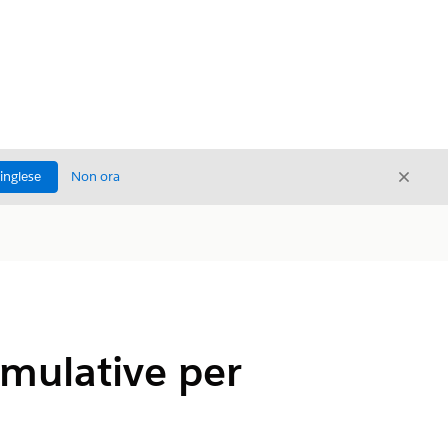
Chiud
'inglese
Non ora
Chiudi
umulative per