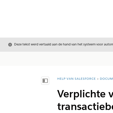
Sluiten
Deze tekst werd vertaald aan de hand van het systeem voor automa
HELP VAN SALESFORCE
DOCUM
U bent hier:
Inhoudsopgave weergeven
Verplichte 
transactie