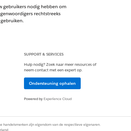
 uw gebruikers nodig hebben om
egenwoordigers rechtstreeks
 gebruiken.
SUPPORT & SERVICES
loud)
waarin Transactiebeheer is
Hulp nodig? Zoek naar meer resources of
neem contact met een expert op.
Ondersteuning ophalen
bevatten.
Powered by
Experience Cloud
pelde prijsdocumenten bij te houden.
ties en -gebruik.
rse handelsmerken zijn eigendom van de respectieve eigenaren.
rland