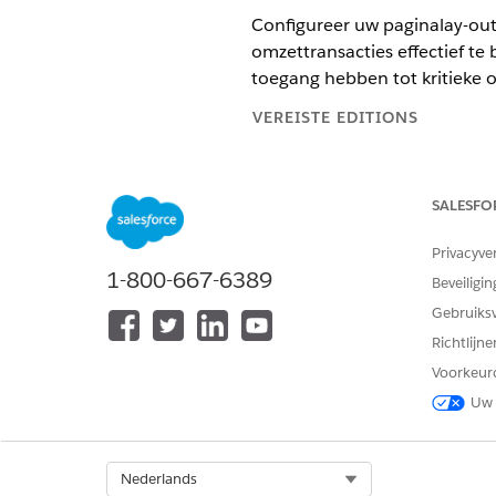
Configureer uw paginalay-out
omzettransacties effectief t
toegang hebben tot kritieke o
VEREISTE EDITIONS
Beschikbaar in: Lightning Exper
SALESFO
Beschikbaar in:
Enterprise
,
Unli
ingeschakeld
Privacyve
1-800-667-6389
Beveiligin
Paginalay-outconfiguraties
Gebruiks
Pas uw paginalay-outs dusdani
Richtlijn
Voorkeur
Lay-out van opportunitypagin
Offertes
Uw 
Lay-out van orderpagina: Voeg
Orderacties
Select Org
Nederlands
Toewijzingen van toepass