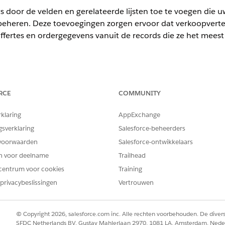
s door de velden en gerelateerde lijsten toe te voegen die
e beheren. Deze toevoegingen zorgen ervoor dat verkoopvert
ffertes en ordergegevens vanuit de records die ze het meest
ience
RCE
COMMUNITY
mited
en
Developer
Edition van
Omzetbeheer
(voorheen Revenue C
rklaring
AppExchange
gsverklaring
Salesforce-beheerders
voorwaarden
Salesforce-ontwikkelaars
g aan dat deze de volgende gerelateerde lijsten en velden 
en voor deelname
Trailhead
centrum voor cookies
Training
a: Voeg deze gerelateerde lijst toe om gebruikers te helpen gekop
privacybeslissingen
Vertrouwen
 deze gerelateerde lijsten toe om inzicht te geven in levenscyclusac
© Copyright 2026, salesforce.com inc. Alle rechten voorbehouden. De dive
ingsgebruik
SFDC Netherlands BV, Gustav Mahlerlaan 2970, 1081 LA, Amsterdam, Nede