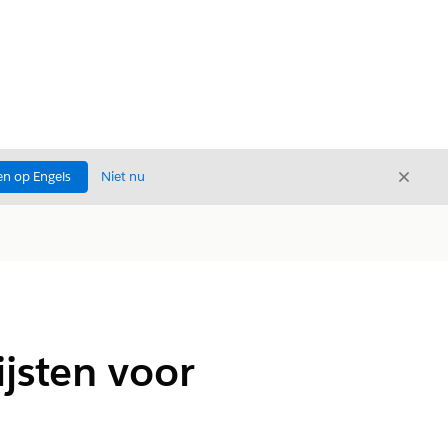
Sluite
n op Engels
Niet nu
Sluiten
ijsten voor