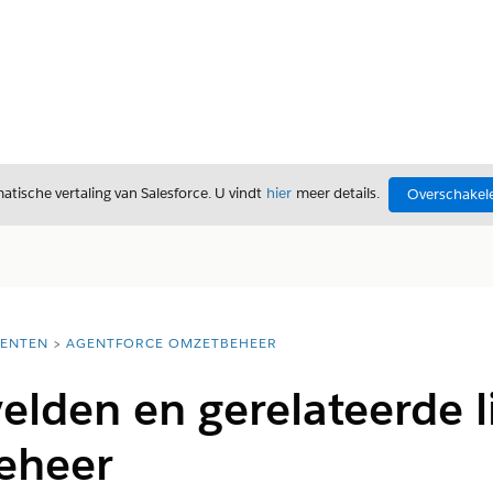
tische vertaling van Salesforce. U vindt
hier
meer details.
Overschakele
ENTEN
AGENTFORCE OMZETBEHEER
velden en gerelateerde l
beheer