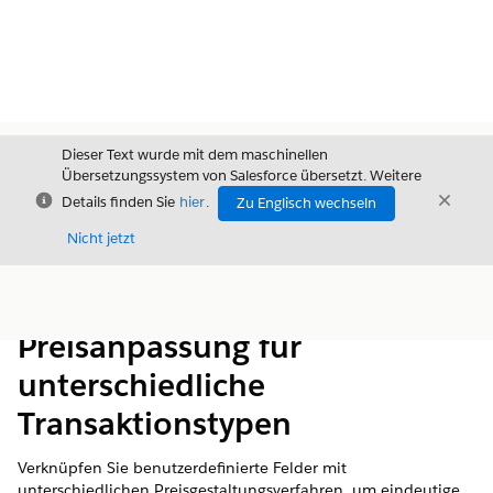
Dieser Text wurde mit dem maschinellen
Übersetzungssystem von Salesforce übersetzt. Weitere
Schließen
Schli
Details finden Sie
hier
.
Zu Englisch wechseln
Schließ
Nicht jetzt
Inhalt
Inhalt anzeigen
Preisanpassung für
unterschiedliche
Transaktionstypen
Verknüpfen Sie benutzerdefinierte Felder mit
unterschiedlichen Preisgestaltungsverfahren, um eindeutige