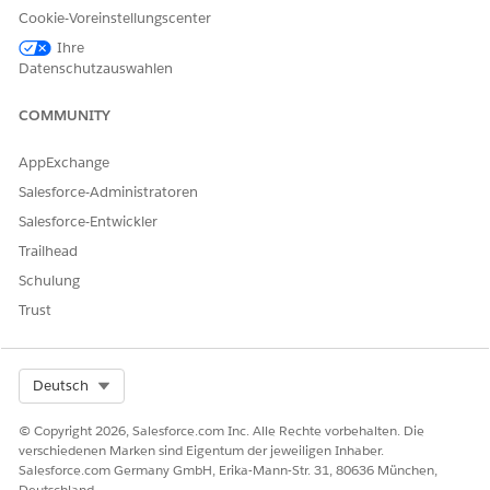
Cookie-Voreinstellungscenter
Hinzufügen von
Profile und
Feldebenensicherheit zu
Berechtigungssätze
Ihre
Profilen oder
verwalten
Datenschutzauswahlen
Berechtigungssätzen:
COMMUNITY
Erstellen von Flows:
Flow verwalten
AppExchange
Bevor Sie loslegen
Salesforce-Administratoren
Erstellen Sie zunächst ein Preisgestaltungsverfahren und ein
Salesforce-Entwickler
benutzerdefiniertes Feld für Ihren Anwendungsfall. Erstellen
Trailhead
Sie außerdem ein benutzerdefiniertes Feld im
Transaktionsobjekt, das Ihre Vertriebsmitarbeiter auswählen
Schulung
können, um das Preisgestaltungsverfahren auszulösen.
Trust
Erstellen Sie ein Preisgestaltungsverfahren.
Entsprechende Informationen finden Sie unter
Konfigurieren Ihres Preisgestaltungsverfahrens
.
Select Org
Deutsch
Erstellen Sie ein benutzerdefiniertes Kontrollkästchenfeld
und fügen Sie es den Seitenlayouts des
© Copyright 2026, Salesforce.com Inc. Alle Rechte vorbehalten. Die
Transaktionsobjekts hinzu.
verschiedenen Marken sind Eigentum der jeweiligen Inhaber.
Salesforce.com Germany GmbH, Erika-Mann-Str. 31, 80636 München,
Informationen dazu finden Sie im Thema zum
Erstellen
Deutschland