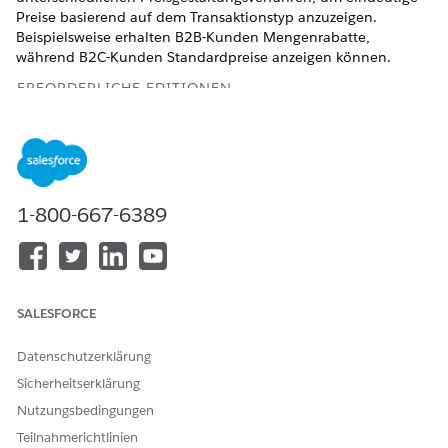
Preise basierend auf dem Transaktionstyp anzuzeigen.
Beispielsweise erhalten B2B-Kunden Mengenrabatte,
während B2C-Kunden Standardpreise anzeigen können.
ERFORDERLICHE EDITIONEN
Verfügbarkeit: Lightning Experience
Verfügbarkeit:
Enterprise
,
Unlimited
und
Developer
Edition
der
Umsatzverwaltung
(ehemals Revenue Cloud)
mit
aktivierter Transaktionsverwaltung
1-800-667-6389
ERFORDERLICHE BENUTZERBERECHTIGUNGEN
Erstellen von
Entwurfszeit-Benutzer der
Preisgestaltungsverfahren:
Salesforce-Preisgestaltung
SALESFORCE
Erstellen von Datensätzen
Umsatzverwaltung
verwalten
Datenschutzerklärung
vom Typ
"Vertriebstransaktionstyp":
Sicherheitserklärung
Nutzungsbedingungen
Erstellen benutzerdefinierter
Anwendung anpassen
Felder:
Teilnahmerichtlinien