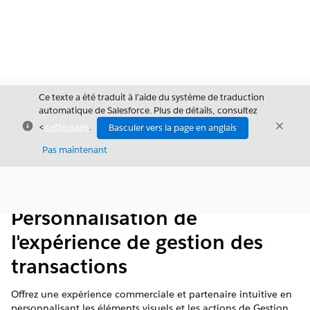
Ce texte a été traduit à l’aide du système de traduction
automatique de Salesforce. Plus de détails, consultez
Fermer
Ferme
<
cette page
.
Basculer vers la page en anglais
Fermer
Pas maintenant
Table des
Afficher la table des matières
matières
Personnalisation de
l'expérience de gestion des
transactions
Offrez une expérience commerciale et partenaire intuitive en
personnalisant les éléments visuels et les actions de Gestion