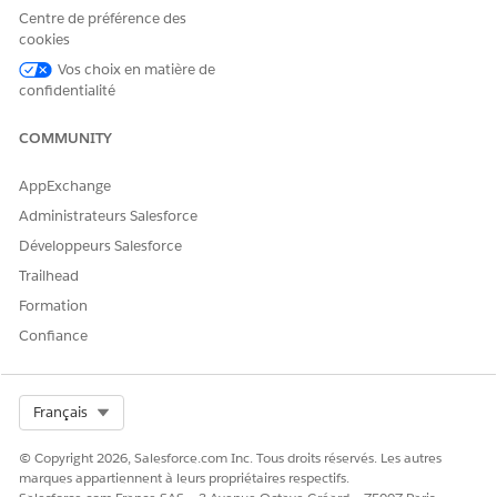
Centre de préférence des
affichées en tant que boutons autonomes, boutons
cookies
groupés ou éléments de menu dans une liste déroulante.
Vos choix en matière de
Champs obligatoires et listes associées pour la gestion des
confidentialité
transactions
Configurez vos présentations de page en ajoutant les
COMMUNITY
champs et les listes associées nécessaires à vos utilisateurs
pour gérer efficacement les transactions de revenu. Ces
AppExchange
ajouts permettent aux commerciaux d'accéder aux devis
Administrateurs Salesforce
critiques et aux données des commandes directement
depuis les enregistrements qu'ils utilisent le plus souvent.
Développeurs Salesforce
Trailhead
Formation
Confiance
CET ARTICLE A-T-IL RÉSOLU VOTRE PROBLÈME ?
Dites-nous ce que nous pouvons améliorer !
Select Org
Français
Oui
Non
© Copyright 2026, Salesforce.com Inc. Tous droits réservés. Les autres
marques appartiennent à leurs propriétaires respectifs.