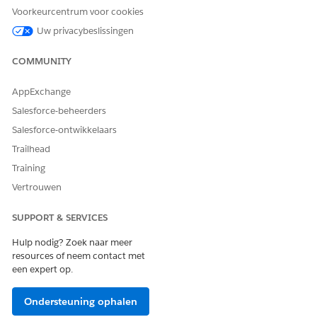
Voorkeurcentrum voor cookies
vervolgkeuzelijst.
Uw privacybeslissingen
Verplichte velden en gerelateerde lijsten voor
transactiebeheer
COMMUNITY
Configureer uw paginalay-outs door de velden en
gerelateerde lijsten toe te voegen die uw gebruikers nodig
AppExchange
hebben om omzettransacties effectief te beheren. Deze
Salesforce-beheerders
toevoegingen zorgen ervoor dat
verkoopvertegenwoordigers rechtstreeks toegang hebben
Salesforce-ontwikkelaars
tot kritieke offertes en ordergegevens vanuit de records
Trailhead
die ze het meest gebruiken.
Training
Vertrouwen
SUPPORT & SERVICES
HEEFT DIT ARTIKEL UW PROBLEEM OPGELOST?
Laat ons weten wat we kunnen doen om te verbeteren!
Hulp nodig? Zoek naar meer
resources of neem contact met
Ja
Nee
een expert op.
Ondersteuning ophalen