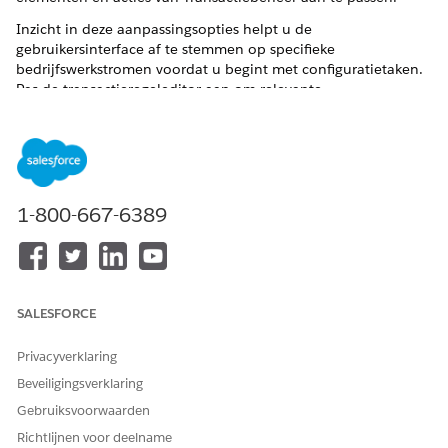
Inzicht in deze aanpassingsopties helpt u de
gebruikersinterface af te stemmen op specifieke
bedrijfswerkstromen voordat u begint met configuratietaken.
Pas de transactieregeleditor aan om relevante
gegevensvelden en actieknoppen weer te geven op basis van
de behoeften van uw verkoopactiviteitenteams.
Transactiesamenvatting aanpassen
De component Transactiesamenvatting toont een
momentopname van de belangrijkste financiële details uit
1-800-667-6389
offerte- en orderrecords. Het biedt een scanbaar overzicht
van prijzen, kortingen en totaalbedragen om gebruikers te
helpen de transactienauwkeurigheid te verifiëren voordat
ze deze verwerken.
SALESFORCE
Actieknoppen configureren in de transactieregeleditor
Als u verkoopvertegenwoordigers een intuïtieve ervaring
Privacyverklaring
wilt bieden, definieert u de plaatsing en volgorde van
actieknoppen in de editor voor transactieregels of de
Beveiligingsverklaring
editor voor verkooptransacties. Pas aan welke acties
Gebruiksvoorwaarden
worden weergegeven als zelfstandige knoppen,
Richtlijnen voor deelname
gegroepeerde knoppen of menu-items binnen een