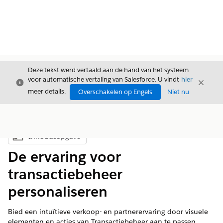
Deze tekst werd vertaald aan de hand van het systeem
voor automatische vertaling van Salesforce. U vindt
hier
Sluiten
Sluite
Sluiten
meer details.
Overschakelen op Engels
Niet nu
Inhoudsopgave
Inhoudsopgave weergeven
De ervaring voor
transactiebeheer
personaliseren
Bied een intuïtieve verkoop- en partnerervaring door visuele
elementen en acties van Transactiebeheer aan te passen.