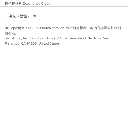
技術提供者
Experience Cloud
Select Org
中文（繁體）
© Copyright 2026, Salesforce.com Inc. 保留所有權利。各個商標屬於其個別
擁有者。
Salesforce, Inc. Salesforce Tower, 415 Mission Street, 3rd Floor, San
Francisco, CA 94105, United States