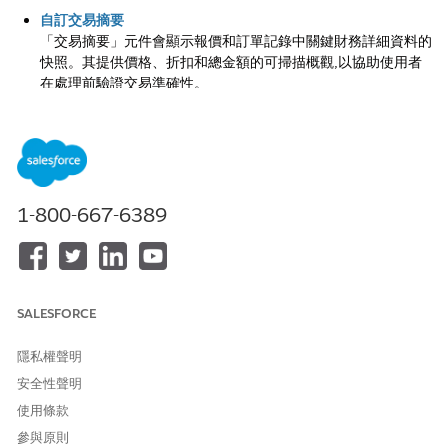
自訂交易摘要
「交易摘要」元件會顯示報價和訂單記錄中關鍵財務詳細資料的
快照。其提供價格、折扣和總金額的可掃描概觀,以協助使用者
在處理前驗證交易準確性。
在交易條列編輯器中設定動作按鈕
若要為銷售代表提供直覺式體驗,請在「交易條列編輯器」或
「銷售交易條列編輯器」中定義動作按鈕的位置和順序。自訂哪
些動作會在下拉式清單中顯示為獨立按鈕、分組按鈕或功能表項
目。
1-800-667-6389
交易管理的必要欄位與相關清單
透過新增使用者有效管理收入交易所需的欄位和相關清單,來設
定您的版面配置。這些新增功能可確保銷售代表可以直接從他們
最常用的記錄存取重要報價和訂單資料。
SALESFORCE
隱私權聲明
安全性聲明
此文章是否解決您的問題？
使用條款
請讓我們知道，以便我們改進！
參與原則