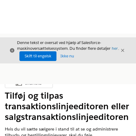
Denne tekst er oversat ved hjælp af Salesforce-
maskinoversættelsessystem. Du finder flere detaljer
her
.
Luk
Luk
Luk
Skift til engelsk
Ikke nu
Indhold
Vis indholdsfortegnelse
Tilføj og tilpas
transaktionslinjeeditoren eller
salgstransaktionslinjeeditoren
Hvis du vil sætte sælgere i stand til at se og administrere
tilbuds- og bestillingslinjevarer, skal du føje