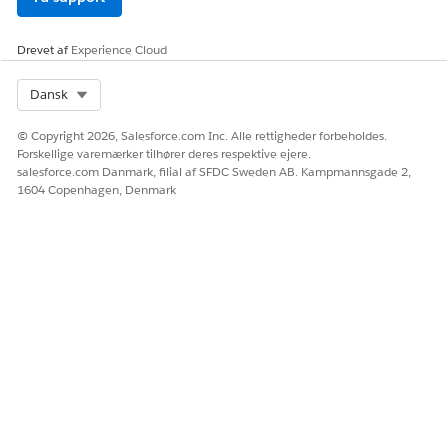
salgstransaktionslinjeeditoren, før du opdaterer siden.
Drevet af
Experience Cloud
Føj komponenten til en tilbuds- eller bestillingsside.
Skriv
i feltet Find hurtigt
Select Org
Lightning App-konstruktør
Dansk
i Opsætning, og vælg derefter
Lightning App-
konstruktør
.
© Copyright 2026, Salesforce.com Inc. Alle rettigheder forbeholdes.
Forskellige varemærker tilhører deres respektive ejere.
For Tilbudsregistreringsside skal du klikke på
Rediger
.
salesforce.com Danmark, filial af SFDC Sweden AB. Kampmannsgade 2,
Klik på komponenten
Fanen
.
1604 Copenhagen, Denmark
Vi anbefaler, at du føjer
BEMÆRK
transaktionslinjeeditoren eller
salgstransaktionslinjeeditoren til standardfanen på
tilbuds- eller bestillingsregistreringssider. Dette
sikrer, at editoren indlæses sammen med siden,
snarere end kun, når du skifter til en anden fane.