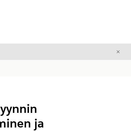
Sulje
Sulje
myynnin
äminen ja