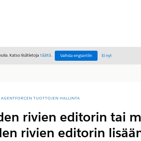
lla. Katso lisätietoja
täältä
.
Vaihda englantiin
Ei nyt
AGENTFORCEN TUOTTOJEN HALLINTA
den rivien editorin tai 
den rivien editorin lisä