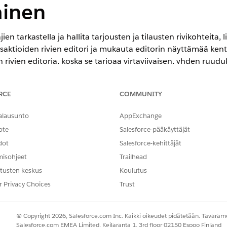
inen
ien tarkastella ja hallita tarjousten ja tilausten rivikohteita,
ansaktioiden rivien editori ja mukauta editorin näyttämää ken
 rivien editoria, koska se tarjoaa virtaviivaisen, yhden ruud
Transaktioiden rivien editori on edelleen käytettävissä, mutt
 tukee Transaktioiden hallinta -ominaisuuden uusia ominaisuuk
RCE
COMMUNITY
rivien editorissa. Käytä myynnin transaktioiden rivien editor
en ominaisuuksien käyttämiseksi.
alausunto
AppExchange
editori auttaa sinua:
ote
Salesforce-pääkäyttäjät
dot
Salesforce-kehittäjät
sia käyttämällä sisäkkäisiä ryhmiä ja ryhmien pylväitä.
ten muokata kenttiä, päivittää alennuksia tai poistaa valittuja rivik
misohjeet
Trailhead
ri ryhmien välillä.
tusten keskus
Koulutus
lisätietoja sivupaneelissa.
r Privacy Choices
Trust
ksen rivikohteina tarjoussivulla ja tilaustuotteina tilaussivulla
öoikeusjoukko käyttääkseen tätä komponenttia, kuten Assetiz
© Copyright 2026, Salesforce.com Inc. Kaikki oikeudet pidätetään. Tavarame
Salesforce.com EMEA Limited, Keilaranta 1, 3rd floor 02150 Espoo Finland