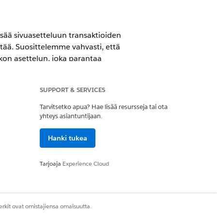
 lisää sivuasetteluun transaktioiden
ttää. Suosittelemme vahvasti, että
ukon asettelun, joka parantaa
a sitä ei enää paranneta. Myynnin
sia, joten ne eivät välttämättä ole
SUPPORT & SERVICES
ia parhaan mahdollisen
Tarvitsetko apua? Hae lisää resursseja tai ota
yhteys asiantuntijaan.
Hanki tukea
ohteita tai ryhmiä.
Tarjoaja
Experience Cloud
. Käyttäjillä täytyy olla jokin
e Order tai Price and Tax
rkit ovat omistajiensa omaisuutta.