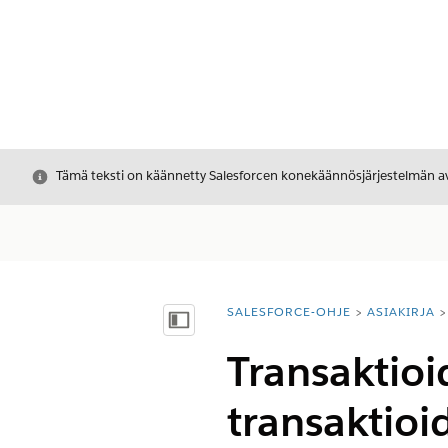
Sulje
Tämä teksti on käännetty Salesforcen konekäännösjärjestelmän avu
SALESFORCE-OHJE
ASIAKIRJA
Olet tässä:
Näytä sisällysluettelo
Transaktioi
transaktioi